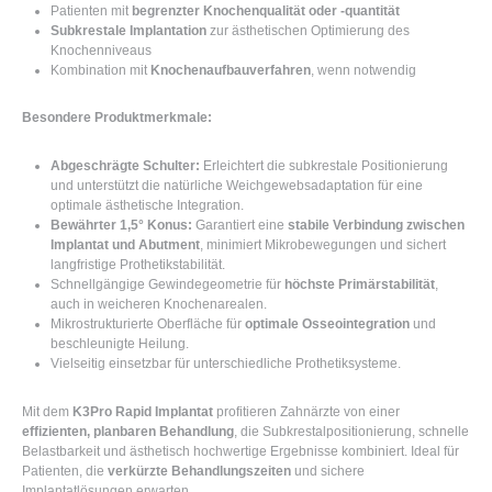
Patienten mit
begrenzter Knochenqualität oder -quantität
Subkrestale Implantation
zur ästhetischen Optimierung des
Knochenniveaus
Kombination mit
Knochenaufbauverfahren
, wenn notwendig
Besondere Produktmerkmale:
Abgeschrägte Schulter:
Erleichtert die subkrestale Positionierung
und unterstützt die natürliche Weichgewebsadaptation für eine
optimale ästhetische Integration.
Bewährter 1,5° Konus:
Garantiert eine
stabile Verbindung zwischen
Implantat und Abutment
, minimiert Mikrobewegungen und sichert
langfristige Prothetikstabilität.
Schnellgängige Gewindegeometrie für
höchste Primärstabilität
,
auch in weicheren Knochenarealen.
Mikrostrukturierte Oberfläche für
optimale Osseointegration
und
beschleunigte Heilung.
Vielseitig einsetzbar für unterschiedliche Prothetiksysteme.
Mit dem
K3Pro Rapid Implantat
profitieren Zahnärzte von einer
effizienten, planbaren Behandlung
, die Subkrestalpositionierung, schnelle
Belastbarkeit und ästhetisch hochwertige Ergebnisse kombiniert. Ideal für
Patienten, die
verkürzte Behandlungszeiten
und sichere
Implantatlösungen erwarten.