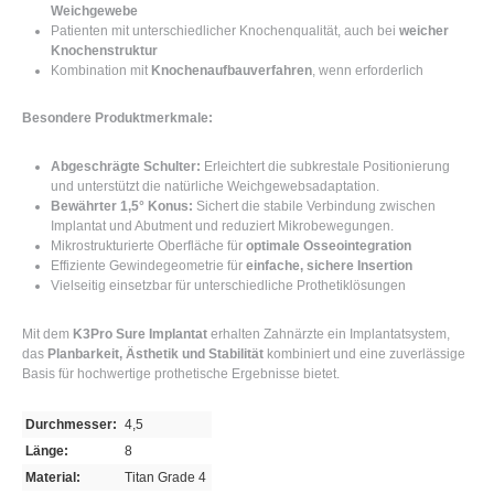
Weichgewebe
Patienten mit unterschiedlicher Knochenqualität, auch bei
weicher
Knochenstruktur
Kombination mit
Knochenaufbauverfahren
, wenn erforderlich
Besondere Produktmerkmale:
Abgeschrägte Schulter:
Erleichtert die subkrestale Positionierung
und unterstützt die natürliche Weichgewebsadaptation.
Bewährter 1,5° Konus:
Sichert die stabile Verbindung zwischen
Implantat und Abutment und reduziert Mikrobewegungen.
Mikrostrukturierte Oberfläche für
optimale Osseointegration
Effiziente Gewindegeometrie für
einfache, sichere Insertion
Vielseitig einsetzbar für unterschiedliche Prothetiklösungen
Mit dem
K3Pro Sure Implantat
erhalten Zahnärzte ein Implantatsystem,
das
Planbarkeit, Ästhetik und Stabilität
kombiniert und eine zuverlässige
Basis für hochwertige prothetische Ergebnisse bietet.
Durchmesser:
4,5
Länge:
8
Material:
Titan Grade 4