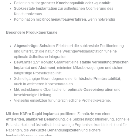
Patienten mit
begrenzter Knochenqualität oder -quantität
Subkrestale Implantation
zur ästhetischen Optimierung des
Knochenniveaus
Kombination mit
Knochenaufbauverfahren
, wenn notwendig
Besondere Produktmerkmale:
Abgeschrägte Schulter:
Erleichtert die subkrestale Positionierung
und unterstützt die natürliche Weichgewebsadaptation für eine
optimale ästhetische Integration.
Bewährter 1,5° Konus:
Garantiert eine
stabile Verbindung zwischen
Implantat und Abutment
, minimiert Mikrobewegungen und sichert
langfristige Prothetikstabilität.
Schnellgängige Gewindegeometrie für
höchste Primärstabilität
,
auch in weicheren Knochenarealen.
Mikrostrukturierte Oberfläche für
optimale Osseointegration
und
beschleunigte Heilung.
Vielseitig einsetzbar für unterschiedliche Prothetiksysteme.
Mit dem
K3Pro Rapid Implantat
profitieren Zahnärzte von einer
effizienten, planbaren Behandlung
, die Subkrestalpositionierung, schnelle
Belastbarkeit und ästhetisch hochwertige Ergebnisse kombiniert. Ideal für
Patienten, die
verkürzte Behandlungszeiten
und sichere
Implantatlösungen erwarten.