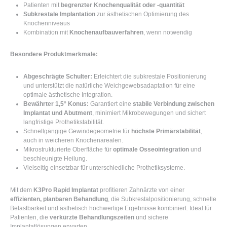
Patienten mit
begrenzter Knochenqualität oder -quantität
Subkrestale Implantation
zur ästhetischen Optimierung des
Knochenniveaus
Kombination mit
Knochenaufbauverfahren
, wenn notwendig
Besondere Produktmerkmale:
Abgeschrägte Schulter:
Erleichtert die subkrestale Positionierung
und unterstützt die natürliche Weichgewebsadaptation für eine
optimale ästhetische Integration.
Bewährter 1,5° Konus:
Garantiert eine
stabile Verbindung zwischen
Implantat und Abutment
, minimiert Mikrobewegungen und sichert
langfristige Prothetikstabilität.
Schnellgängige Gewindegeometrie für
höchste Primärstabilität
,
auch in weicheren Knochenarealen.
Mikrostrukturierte Oberfläche für
optimale Osseointegration
und
beschleunigte Heilung.
Vielseitig einsetzbar für unterschiedliche Prothetiksysteme.
Mit dem
K3Pro Rapid Implantat
profitieren Zahnärzte von einer
effizienten, planbaren Behandlung
, die Subkrestalpositionierung, schnelle
Belastbarkeit und ästhetisch hochwertige Ergebnisse kombiniert. Ideal für
Patienten, die
verkürzte Behandlungszeiten
und sichere
Implantatlösungen erwarten.