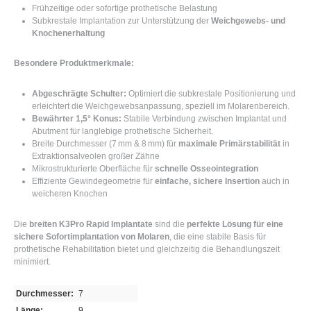
Frühzeitige oder sofortige prothetische Belastung
Subkrestale Implantation zur Unterstützung der
Weichgewebs- und
Knochenerhaltung
Besondere Produktmerkmale:
Abgeschrägte Schulter:
Optimiert die subkrestale Positionierung und
erleichtert die Weichgewebsanpassung, speziell im Molarenbereich.
Bewährter 1,5° Konus:
Stabile Verbindung zwischen Implantat und
Abutment für langlebige prothetische Sicherheit.
Breite Durchmesser (7 mm & 8 mm) für
maximale Primärstabilität
in
Extraktionsalveolen großer Zähne
Mikrostrukturierte Oberfläche für
schnelle Osseointegration
Effiziente Gewindegeometrie für
einfache, sichere Insertion
auch in
weicheren Knochen
Die
breiten K3Pro Rapid Implantate
sind die
perfekte Lösung für eine
sichere Sofortimplantation von Molaren
, die eine stabile Basis für
prothetische Rehabilitation bietet und gleichzeitig die Behandlungszeit
minimiert.
Durchmesser:
7
Länge:
9