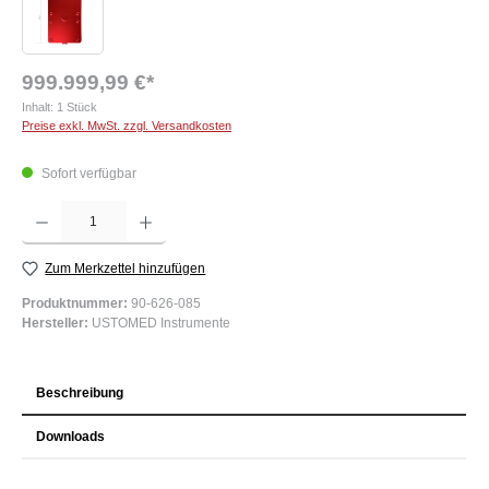
999.999,99 €*
Inhalt:
1 Stück
Preise exkl. MwSt. zzgl. Versandkosten
Sofort verfügbar
Produkt Anzahl: Gib den gewünschten Wert ein oder benutze die Schaltflächen um die Anzah
Zum Merkzettel hinzufügen
Produktnummer:
90-626-085
Hersteller:
USTOMED Instrumente
Beschreibung
Downloads