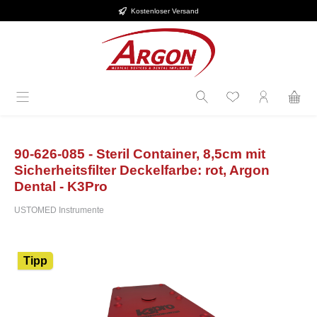
Kostenloser Versand
alt springen
90-626-085 - Steril Container, 8,5cm mit
Sicherheitsfilter Deckelfarbe: rot, Argon
Dental - K3Pro
USTOMED Instrumente
Bildergalerie überspringen
Tipp