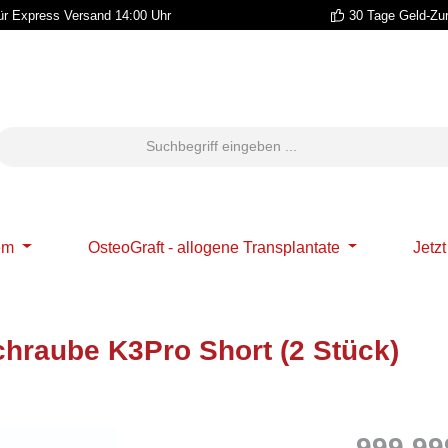
r Express Versand 14:00 Uhr
30 Tage Geld-Zu
em
OsteoGraft - allogene Transplantate
Jetz
hraube K3Pro Short (2 Stück)
999.99