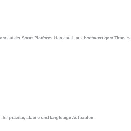
tem
auf der
Short Platform
. Hergestellt aus
hochwertigem Titan
, g
t für
präzise, stabile und langlebige Aufbauten
.