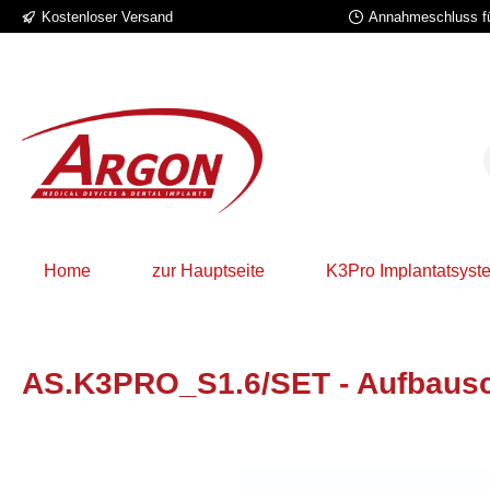
Kostenloser Versand
Annahmeschluss fü
 Hauptinhalt springen
Zur Suche springen
Zur Hauptnavigation springen
Home
zur Hauptseite
K3Pro Implantatsyst
AS.K3PRO_S1.6/SET - Aufbausc
Bildergalerie überspringen