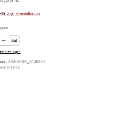
wSt. zzgl. Versandkosten
ügbar
Gib den gewünschten Wert ein oder benutze die Schaltflächen um die Anzahl zu er
Set
tel hinzufügen
mer:
AS.K3PRO_S1.6/SET
gon Medical