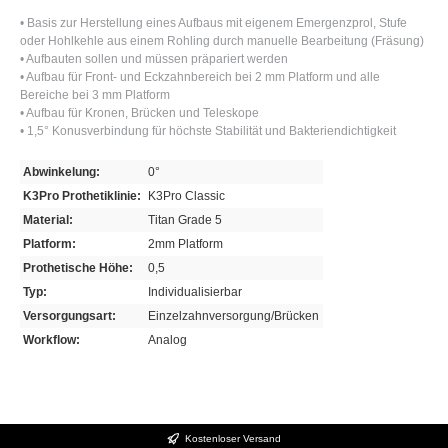
• Basis zur Herstellung eines Aufbaus mit eigenem Emergenzprol, Stufe
oder Hohlkehle aus einem Rohling durch manuelle Bearbeitung (Fräsung)
• Aufbauten sollen und müssen präpariert werden
• Aufbau für Front- und Eckzahnbereich bei 2 mm Platform und alle
Bereiche bei 3 mm Platform
• Aufbau für Kronen, Brücken und Teleskope
• 1,5° Konusverbindung für höchste Stabilität und Bakteriendichtigkeit
Abwinkelung:
0°
K3Pro Prothetiklinie:
K3Pro Classic
Material:
Titan Grade 5
Platform:
2mm Platform
Prothetische Höhe:
0,5
Typ:
Individualisierbar
Versorgungsart:
Einzelzahnversorgung/Brücken
Workflow:
Analog
Kostenloser Versand