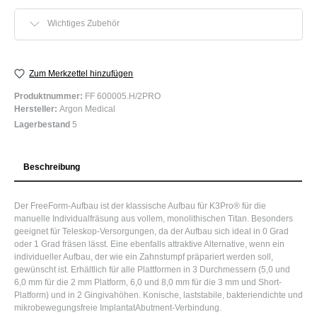
Wichtiges Zubehör
Zum Merkzettel hinzufügen
Produktnummer:
FF 600005.H/2PRO
Hersteller:
Argon Medical
Lagerbestand
5
Beschreibung
Der FreeForm-Aufbau ist der klassische Aufbau für K3Pro® für die
manuelle Individualfräsung aus vollem, monolithischen Titan. Besonders
geeignet für Teleskop-Versorgungen, da der Aufbau sich ideal in 0 Grad
oder 1 Grad fräsen lässt. Eine ebenfalls attraktive Alternative, wenn ein
individueller Aufbau, der wie ein Zahnstumpf präpariert werden soll,
gewünscht ist. Erhältlich für alle Plattformen in 3 Durchmessern (5,0 und
6,0 mm für die 2 mm Platform, 6,0 und 8,0 mm für die 3 mm und Short-
Platform) und in 2 Gingivahöhen. Konische, laststabile, bakteriendichte und
mikrobewegungsfreie ImplantatAbutment-Verbindung.