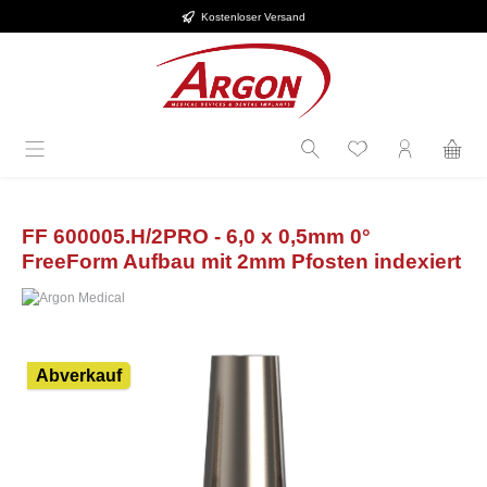
Kostenloser Versand
alt springen
FF 600005.H/2PRO - 6,0 x 0,5mm 0°
FreeForm Aufbau mit 2mm Pfosten indexiert
Bildergalerie überspringen
Abverkauf