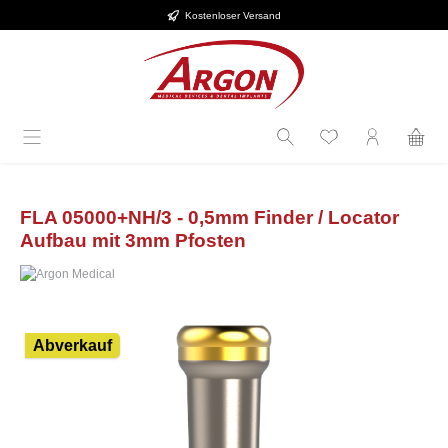
Kostenloser Versand
alt springen
FLA 05000+NH/3 - 0,5mm Finder / Locator
Aufbau mit 3mm Pfosten
Bildergalerie überspringen
Abverkauf