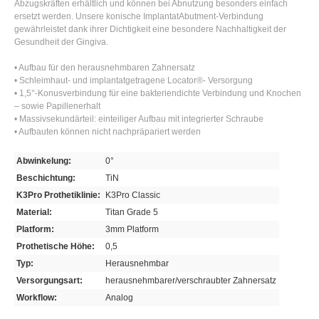
Abzugskräften erhältlich und können bei Abnutzung besonders einfach
ersetzt werden. Unsere konische ImplantatAbutment-Verbindung
gewährleistet dank ihrer Dichtigkeit eine besondere Nachhaltigkeit der
Gesundheit der Gingiva.
• Aufbau für den herausnehmbaren Zahnersatz
• Schleimhaut- und implantatgetragene Locator®- Versorgung
• 1,5°-Konusverbindung für eine bakteriendichte Verbindung und Knochen
– sowie Papillenerhalt
• Massivsekundärteil: einteiliger Aufbau mit integrierter Schraube
• Aufbauten können nicht nachpräpariert werden
Abwinkelung:
0°
Beschichtung:
TiN
K3Pro Prothetiklinie:
K3Pro Classic
Material:
Titan Grade 5
Platform:
3mm Platform
Prothetische Höhe:
0,5
Typ:
Herausnehmbar
Versorgungsart:
herausnehmbarer/verschraubter Zahnersatz
Workflow:
Analog