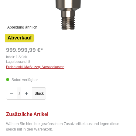
Abbildung ähnlich
Abverkauf
999.999,99 €*
Inhalt:
1 Stück
Lagerbestand:
8
Preise exkl. MwSt. zzgl. Versandkosten
Sofort verfügbar
Produkt Anzahl: Gib den gewünschten Wert ein oder benutze die Schaltflächen um die Anzah
Stück
Zusätzliche Artikel
Wählen Sie hier Ihre gewünschten Zusatzartikel aus und legen diese
gleich mit in den Warenkorb.