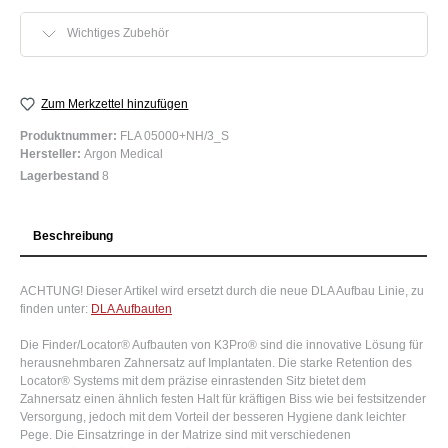
Wichtiges Zubehör
Zum Merkzettel hinzufügen
Produktnummer:
FLA 05000+NH/3_S
Hersteller:
Argon Medical
Lagerbestand
8
Beschreibung
ACHTUNG! Dieser Artikel wird ersetzt durch die neue DLA Aufbau Linie, zu
finden unter:
DLA Aufbauten
Die Finder/Locator® Aufbauten von K3Pro® sind die innovative Lösung für
herausnehmbaren Zahnersatz auf Implantaten. Die starke Retention des
Locator® Systems mit dem präzise einrastenden Sitz bietet dem
Zahnersatz einen ähnlich festen Halt für kräftigen Biss wie bei festsitzender
Versorgung, jedoch mit dem Vorteil der besseren Hygiene dank leichter
Pege. Die Einsatzringe in der Matrize sind mit verschiedenen