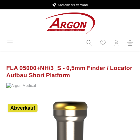
Kostenloser Versand
Zum Hauptinhalt springen
FLA 05000+NH/3_S - 0,5mm Finder / Locator
Aufbau Short Platform
Bildergalerie überspringen
Abverkauf