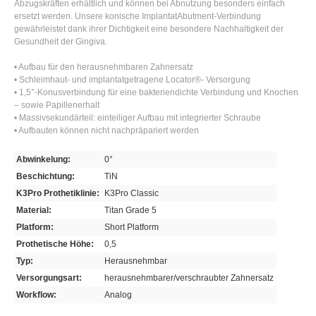
Abzugskräften erhältlich und können bei Abnutzung besonders einfach
ersetzt werden. Unsere konische ImplantatAbutment-Verbindung
gewährleistet dank ihrer Dichtigkeit eine besondere Nachhaltigkeit der
Gesundheit der Gingiva.
• Aufbau für den herausnehmbaren Zahnersatz
• Schleimhaut- und implantatgetragene Locator®- Versorgung
• 1,5°-Konusverbindung für eine bakteriendichte Verbindung und Knochen
– sowie Papillenerhalt
• Massivsekundärteil: einteiliger Aufbau mit integrierter Schraube
• Aufbauten können nicht nachpräpariert werden
Abwinkelung:
0°
Beschichtung:
TiN
K3Pro Prothetiklinie:
K3Pro Classic
Material:
Titan Grade 5
Platform:
Short Platform
Prothetische Höhe:
0,5
Typ:
Herausnehmbar
Versorgungsart:
herausnehmbarer/verschraubter Zahnersatz
Workflow:
Analog