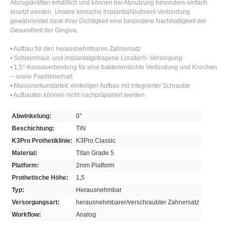
Abzugskräften erhältlich und können bei Abnutzung besonders einfach
ersetzt werden. Unsere konische ImplantatAbutment-Verbindung
gewährleistet dank ihrer Dichtigkeit eine besondere Nachhaltigkeit der
Gesundheit der Gingiva.
• Aufbau für den herausnehmbaren Zahnersatz
• Schleimhaut- und implantatgetragene Locator®- Versorgung
• 1,5°-Konusverbindung für eine bakteriendichte Verbindung und Knochen
– sowie Papillenerhalt
• Massivsekundärteil: einteiliger Aufbau mit integrierter Schraube
• Aufbauten können nicht nachpräpariert werden
Abwinkelung:
0°
Beschichtung:
TiN
K3Pro Prothetiklinie:
K3Pro Classic
Material:
Titan Grade 5
Platform:
2mm Platform
Prothetische Höhe:
1,5
Typ:
Herausnehmbar
Versorgungsart:
herausnehmbarer/verschraubter Zahnersatz
Workflow:
Analog