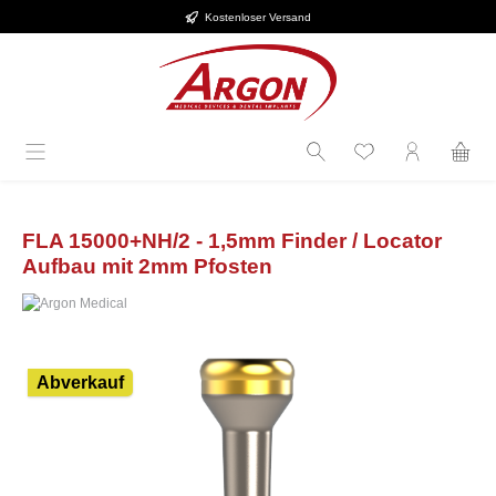
Kostenloser Versand
Zum Hauptinhalt springen
FLA 15000+NH/2 - 1,5mm Finder / Locator
Aufbau mit 2mm Pfosten
Bildergalerie überspringen
Abverkauf