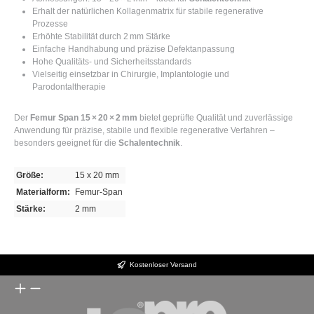
Erhalt der natürlichen Kollagenmatrix für stabile regenerative
Prozesse
Erhöhte Stabilität durch 2 mm Stärke
Einfache Handhabung und präzise Defektanpassung
Hohe Qualitäts- und Sicherheitsstandards
Vielseitig einsetzbar in Chirurgie, Implantologie und
Parodontaltherapie
Der
Femur Span 15 × 20 × 2 mm
bietet geprüfte Qualität und zuverlässige
Anwendung für präzise, stabile und flexible regenerative Verfahren –
besonders geeignet für die
Schalentechnik
.
Größe:
15 x 20 mm
Materialform:
Femur-Span
Stärke:
2 mm
Kostenloser Versand