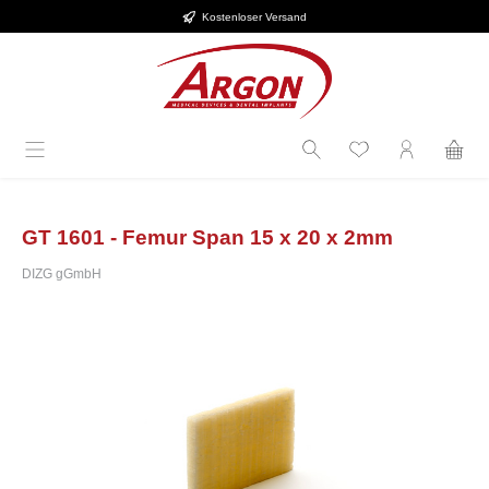
Kostenloser Versand
Zum Hauptinhalt springen
GT 1601 - Femur Span 15 x 20 x 2mm
DIZG gGmbH
Bildergalerie überspringen