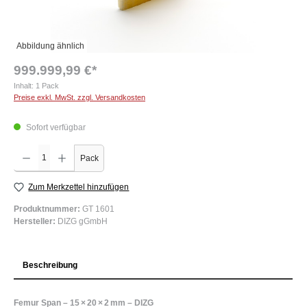
Abbildung ähnlich
999.999,99 €*
Inhalt:
1 Pack
Preise exkl. MwSt. zzgl. Versandkosten
Sofort verfügbar
Produkt Anzahl: Gib den gewünschten Wert ein oder benutze die Schaltflächen um die Anzah
Pack
Zum Merkzettel hinzufügen
Produktnummer:
GT 1601
Hersteller:
DIZG gGmbH
Beschreibung
Femur Span – 15 × 20 × 2 mm – DIZG