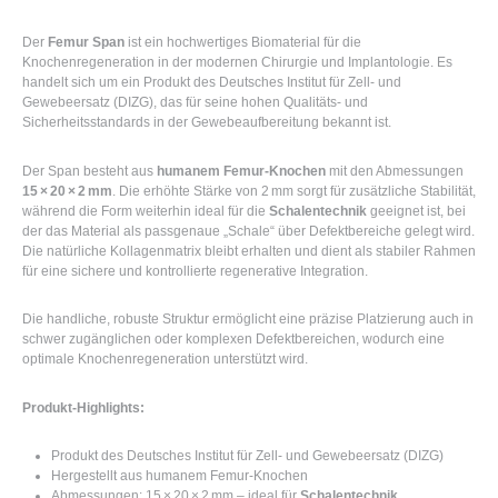
Der
Femur Span
ist ein hochwertiges Biomaterial für die
Knochenregeneration in der modernen Chirurgie und Implantologie. Es
handelt sich um ein Produkt des
Deutsches Institut für Zell- und
Gewebeersatz (DIZG)
, das für seine hohen Qualitäts- und
Sicherheitsstandards in der Gewebeaufbereitung bekannt ist.
Der Span besteht aus
humanem Femur-Knochen
mit den Abmessungen
15 × 20 × 2 mm
. Die erhöhte Stärke von 2 mm sorgt für zusätzliche Stabilität,
während die Form weiterhin ideal für die
Schalentechnik
geeignet ist, bei
der das Material als passgenaue „Schale“ über Defektbereiche gelegt wird.
Die natürliche Kollagenmatrix bleibt erhalten und dient als stabiler Rahmen
für eine sichere und kontrollierte regenerative Integration.
Die handliche, robuste Struktur ermöglicht eine präzise Platzierung auch in
schwer zugänglichen oder komplexen Defektbereichen, wodurch eine
optimale Knochenregeneration unterstützt wird.
Produkt-Highlights:
Produkt des
Deutsches Institut für Zell- und Gewebeersatz (DIZG)
Hergestellt aus humanem Femur-Knochen
Abmessungen: 15 × 20 × 2 mm – ideal für
Schalentechnik