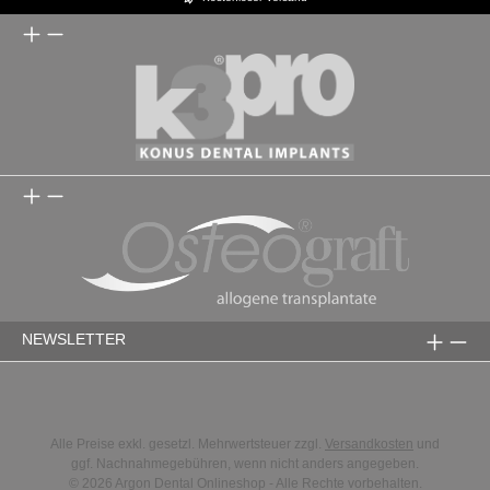
NEWSLETTER
Alle Preise exkl. gesetzl. Mehrwertsteuer zzgl.
Versandkosten
und
ggf. Nachnahmegebühren, wenn nicht anders angegeben.
© 2026 Argon Dental Onlineshop - Alle Rechte vorbehalten.