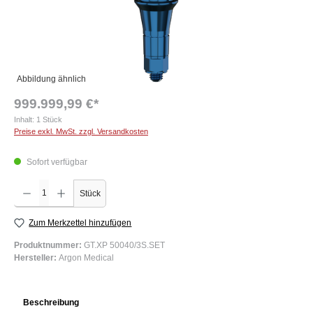
Abbildung ähnlich
999.999,99 €*
Inhalt:
1 Stück
Preise exkl. MwSt. zzgl. Versandkosten
Sofort verfügbar
Produkt Anzahl: Gib den gewünschten Wert ein oder benutze die Schaltflächen um die Anzah
Stück
Zum Merkzettel hinzufügen
Produktnummer:
GT.XP 50040/3S.SET
Hersteller:
Argon Medical
Beschreibung