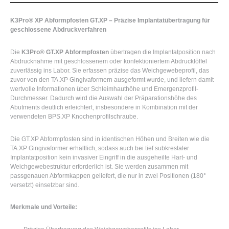
K3Pro® XP Abformpfosten GT.XP – Präzise Implantatübertragung für
geschlossene Abdruckverfahren
Die
K3Pro® GT.XP Abformpfosten
übertragen die Implantatposition nach
Abdrucknahme mit geschlossenem oder konfektioniertem Abdrucklöffel
zuverlässig ins Labor. Sie erfassen präzise das Weichgewebeprofil, das
zuvor von den TA.XP Gingivaformern ausgeformt wurde, und liefern damit
wertvolle Informationen über Schleimhauthöhe und Emergenzprofil-
Durchmesser. Dadurch wird die Auswahl der Präparationshöhe des
Abutments deutlich erleichtert, insbesondere in Kombination mit der
verwendeten BPS.XP Knochenprofilschraube.
Die GT.XP Abformpfosten sind in identischen Höhen und Breiten wie die
TA.XP Gingivaformer erhältlich, sodass auch bei tief subkrestaler
Implantatposition kein invasiver Eingriff in die ausgeheilte Hart- und
Weichgewebestruktur erforderlich ist. Sie werden zusammen mit
passgenauen Abformkappen geliefert, die nur in zwei Positionen (180°
versetzt) einsetzbar sind.
Merkmale und Vorteile: