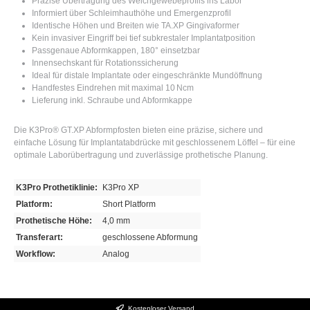
Präzise Übertragung des Weichgewebeprofils ins Labor
Informiert über Schleimhauthöhe und Emergenzprofil
Identische Höhen und Breiten wie TA.XP Gingivaformer
Kein invasiver Eingriff bei tief subkrestaler Implantatposition
Passgenaue Abformkappen, 180° einsetzbar
Innensechskant für Rotationssicherung
Ideal für distale Implantate oder eingeschränkte Mundöffnung
Handfestes Eindrehen mit maximal 10 Ncm
Lieferung inkl. Schraube und Abformkappe
Die K3Pro® GT.XP Abformpfosten bieten eine präzise, sichere und
einfache Lösung für Implantatabdrücke mit geschlossenem Löffel – für eine
optimale Laborübertragung und zuverlässige prothetische Planung.
K3Pro Prothetiklinie:
K3Pro XP
Platform:
Short Platform
Prothetische Höhe:
4,0 mm
Transferart:
geschlossene Abformung
Workflow:
Analog
Kostenloser Versand