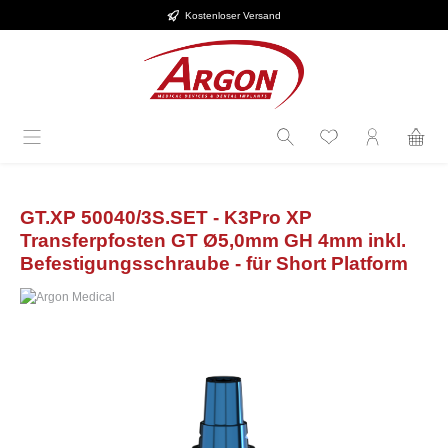
Kostenloser Versand
Zum Hauptinhalt springen
GT.XP 50040/3S.SET - K3Pro XP
Transferpfosten GT Ø5,0mm GH 4mm inkl.
Befestigungsschraube - für Short Platform
Bildergalerie überspringen