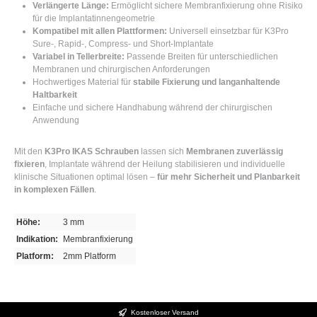
Verlängerte Länge:
Ermöglicht sichere Membranfixierung ohne Risiko
für die Implantatinnengeometrie
Kompatibel mit allen Plattformen:
Universell einsetzbar für K3Pro
Sure-, Rapid-, Compress- und Short-Implantate
Variabel in Tellerbreite:
Passende Breiten für unterschiedlichen
Membranen und chirurgischen Anforderungen
Hochwertiges Material für
stabile Fixierung und langanhaltende
Haltbarkeit
Einfache und sichere Handhabung während der chirurgischen
Anwendung
Mit den
K3Pro IKAS Schrauben
lassen sich
Membranen zuverlässig
fixieren
, Implantate während der Heilung stabilisieren und individuelle
klinische Situationen optimal lösen –
für mehr Sicherheit und Planbarkeit
in komplexen Fällen
.
Höhe:
3 mm
Indikation:
Membranfixierung
Platform:
2mm Platform
Kostenloser Versand