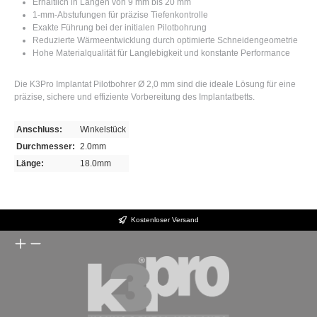
Erhältlich in Längen von 9 mm bis 20 mm
1-mm-Abstufungen für präzise Tiefenkontrolle
Exakte Führung bei der initialen Pilotbohrung
Reduzierte Wärmeentwicklung durch optimierte Schneidengeometrie
Hohe Materialqualität für Langlebigkeit und konstante Performance
Die K3Pro Implantat Pilotbohrer Ø 2,0 mm sind die ideale Lösung für eine
präzise, sichere und effiziente Vorbereitung des Implantatbetts.
Anschluss:
Winkelstück
Durchmesser:
2.0mm
Länge:
18.0mm
Kostenloser Versand