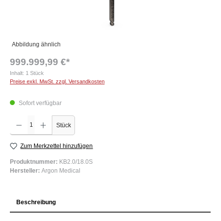
Abbildung ähnlich
999.999,99 €*
Inhalt:
1 Stück
Preise exkl. MwSt. zzgl. Versandkosten
Sofort verfügbar
Produkt Anzahl: Gib den gewünschten Wert ein oder benutze die Schaltflächen um die Anzah
Stück
Zum Merkzettel hinzufügen
Produktnummer:
KB2.0/18.0S
Hersteller:
Argon Medical
Beschreibung