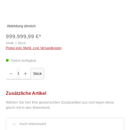
Abbildung ähnlich
999.999,99 €*
Inhalt:
1 Stück
Preise exkl. MwSt. zzgl. Versandkosten
Sofort verfügbar
Produkt Anzahl: Gib den gewünschten Wert ein oder benutze die Schaltflächen um die Anzah
Stück
Zusätzliche Artikel
Wählen Sie hier Ihre gewünschten Zusatzartikel aus und legen diese
gleich mit in den Warenkorb.
Auch interessant