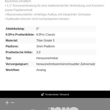
Bauhöhe) erhältlich
• 1,5° Konusverbindung für eine bakteriendichte Verbindung und Knochen-
sowie Papillenerhalt
• Massivsekundärteil: einteiliger Aufbau mit integrierter Schraube
• Aufbauten können nicht nachpräpariert werden
Abwinkelung:
0°
K3Pro Prothetiklinie:
K3Pro Classic
Material:
Titan Grade 5
Platform:
3mm Platform
Prothetische Höhe:
3,0
Typ:
Herausnehmbar
Versorgungsart:
herausnehmbarer/verschraubter Zahnersatz
Workflow:
Analog
Kostenloser Versand