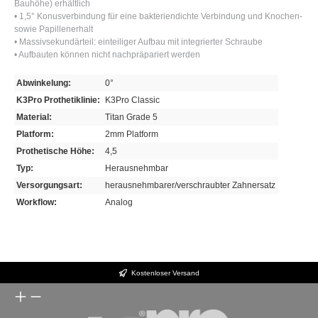
Bauhöhe) erhältlich
• 1,5° Konusverbindung für eine bakteriendichte Verbindung und Knochen-
sowie Papillenerhalt
• Massivsekundärteil: einteiliger Aufbau mit integrierter Schraube
• Aufbauten können nicht nachpräpariert werden
Abwinkelung:
0°
K3Pro Prothetiklinie:
K3Pro Classic
Material:
Titan Grade 5
Platform:
2mm Platform
Prothetische Höhe:
4,5
Typ:
Herausnehmbar
Versorgungsart:
herausnehmbarer/verschraubter Zahnersatz
Workflow:
Analog
Kostenloser Versand