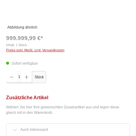
Abbildung ähnlich
999.999,99 €*
Inhalt:
1 Stück
Preise exkl. MwSt. zzgl. Versandkosten
Sofort verfügbar
Produkt Anzahl: Gib den gewünschten Wert ein oder benutze die Schaltflächen um die Anzah
Stück
Zusätzliche Artikel
Wählen Sie hier Ihre gewünschten Zusatzartikel aus und legen diese
gleich mit in den Warenkorb.
Auch interessant