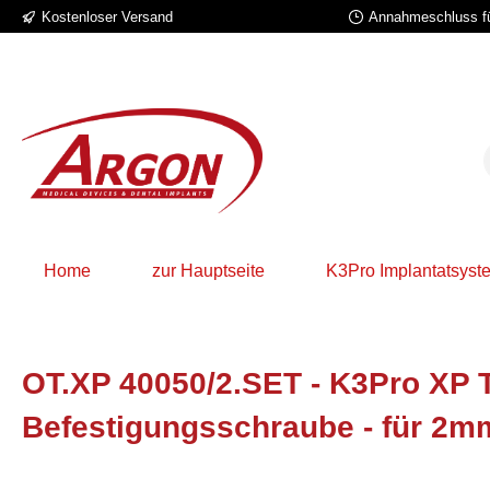
Kostenloser Versand
Annahmeschluss fü
 Hauptinhalt springen
Zur Suche springen
Zur Hauptnavigation springen
Home
zur Hauptseite
K3Pro Implantatsyst
OT.XP 40050/2.SET - K3Pro XP 
Befestigungsschraube - für 2m