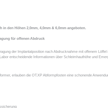
ch in den Höhen 2,0mm, 4,0mm & 6,0mm angeboten.
agung für offenen Abdruck
gung der Implantatposition nach Abdrucknahme mit offenem Löffel i
 Labor entscheidende Informationen über Schleimhauthöhe und Emerge
vaformer, erlauben die OT.XP Abformpfosten eine schonende Anwendun
ssicherung