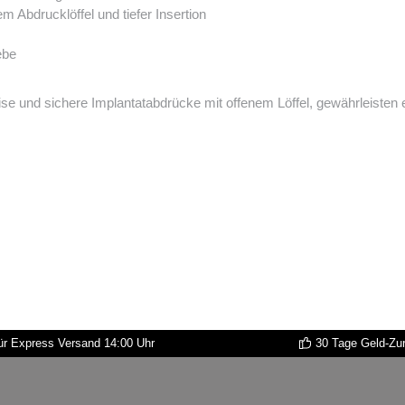
m Abdrucklöffel und tiefer Insertion
ebe
se und sichere Implantatabdrücke mit offenem Löffel, gewährleisten 
r Express Versand 14:00 Uhr
30 Tage Geld-Zu