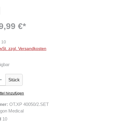
9,99 €*
10
wSt. zzgl. Versandkosten
ügbar
Gib den gewünschten Wert ein oder benutze die Schaltflächen um die Anzahl zu er
Stück
tel hinzufügen
mer:
OT.XP 40050/2.SET
gon Medical
d
10