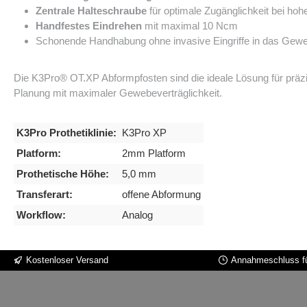
Zentrale Halteschraube
für optimale Zugänglichkeit bei hohe
Handfestes Eindrehen
mit maximal 10 Ncm
Schonende Handhabung ohne invasive Eingriffe in das Gew
Die K3Pro® OT.XP Abformpfosten sind die ideale Lösung für präzi
Planung mit maximaler Gewebeverträglichkeit.
K3Pro Prothetiklinie:
K3Pro XP
Platform:
2mm Platform
Prothetische Höhe:
5,0 mm
Transferart:
offene Abformung
Workflow:
Analog
Kostenloser Versand
Annahmeschluss fü