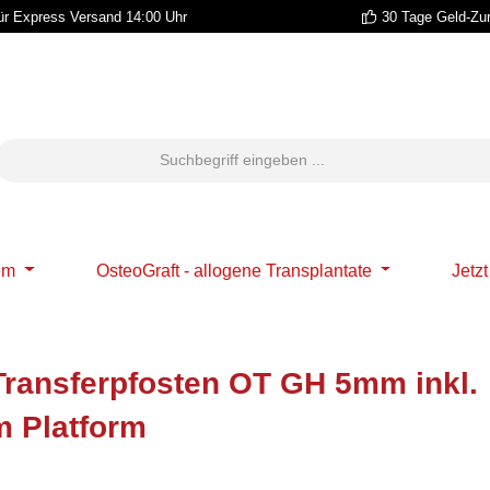
r Express Versand 14:00 Uhr
30 Tage Geld-Zu
em
OsteoGraft - allogene Transplantate
Jetz
Transferpfosten OT GH 5mm inkl.
m Platform