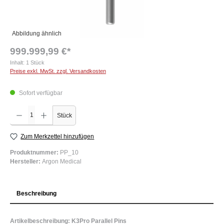
Abbildung ähnlich
999.999,99 €*
Inhalt:
1 Stück
Preise exkl. MwSt. zzgl. Versandkosten
Sofort verfügbar
Produkt Anzahl: Gib den gewünschten Wert ein oder benutze die Schaltflächen um die Anzah
Stück
Zum Merkzettel hinzufügen
Produktnummer:
PP_10
Hersteller:
Argon Medical
Beschreibung
Artikelbeschreibung: K3Pro Parallel Pins