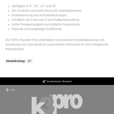
Verfügbar in 0°, 10°, 15° und 20°
Zur Kontrolle und Ausrichtung der Implantatachsen
Früherkennung von Achsabweichungen
Erhältlich mit 2 mm und 3 mm Plattformanschluss
Hohe Passgenauigkeit und einfache Anwendung
Robuste und langlebige Ausführung
Die K3Pro Parallel Pins unterstützen eine präzise Implantatplanung und -
umsetzung und sind damit ein essenzielles Instrument für eine erfolgreiche
Implantologie.
Abwinkelung:
10°
Kostenloser Versand