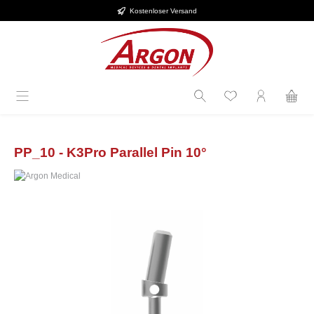
Kostenloser Versand
Zum Hauptinhalt springen
PP_10 - K3Pro Parallel Pin 10°
Bildergalerie überspringen