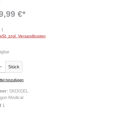
9,99 €*
1
wSt. zzgl. Versandkosten
ügbar
Gib den gewünschten Wert ein oder benutze die Schaltflächen um die Anzahl zu er
Stück
tel hinzufügen
mer:
SKD01EL
gon Medical
d
1