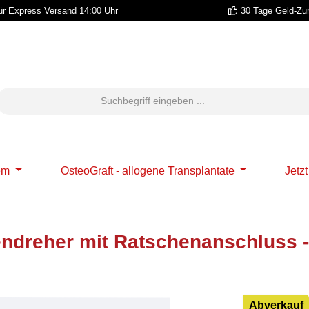
r Express Versand 14:00 Uhr
30 Tage Geld-Zu
em
OsteoGraft - allogene Transplantate
Jetz
dreher mit Ratschenanschluss - 
Abverkauf