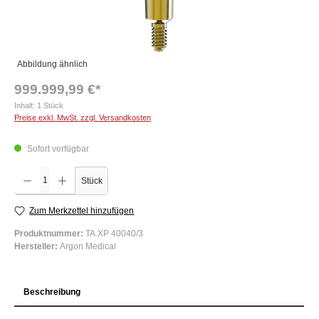
Abbildung ähnlich
999.999,99 €*
Inhalt:
1 Stück
Preise exkl. MwSt. zzgl. Versandkosten
Sofort verfügbar
Produkt Anzahl: Gib den gewünschten Wert ein oder benutze die Schaltflächen um die Anzah
Stück
Zum Merkzettel hinzufügen
Produktnummer:
TA.XP 40040/3
Hersteller:
Argon Medical
Beschreibung