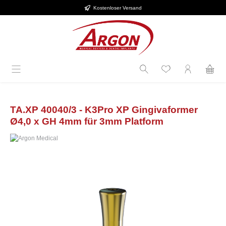
Kostenloser Versand
alt springen
TA.XP 40040/3 - K3Pro XP Gingivaformer
Ø4,0 x GH 4mm für 3mm Platform
Bildergalerie überspringen