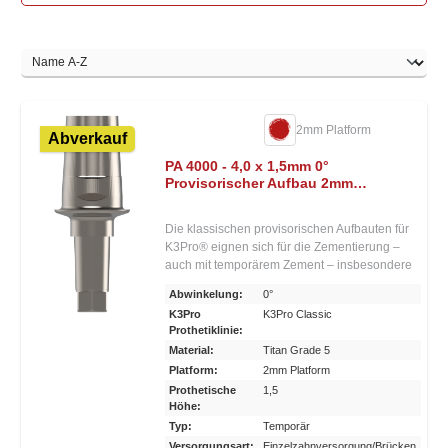
2mm Platform
Abverkauf
PA 4000 - 4,0 x 1,5mm 0°
Provisorischer Aufbau 2mm
Pfosten indexiert
Die klassischen provisorischen Aufbauten für
K3Pro® eignen sich für die Zementierung –
auch mit temporärem Zement – insbesondere
eines Kunststoprovisoriums. Sie können
Abwinkelung:
0°
individuell nachpräpariert werden. Die
K3Pro
K3Pro Classic
Gingivahöhe beträgt 1,5 Millimeter. Es ist
Prothetiklinie:
auch anguliert um bis zu 15 Grad erhältlich.
Material:
Titan Grade 5
Es besteht kein konischer Kraftschluss zum
Platform:
2mm Platform
Implantat zwecks leichterer
Prothetische
1,5
Aufbaumanipulation und Entlastung des
Höhe:
einheilenden Implantats. Der Aufbau sitzt im
Typ:
Temporär
Sechskant und auf der Implantatschulter und
wird mit der Halteschraube fixiert.
Versorgungsart:
Einzelzahnversorgung/Brücken