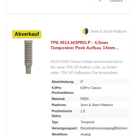
Details
Aufbauten in Titan und Peek erhältlich
3mm & Short Platform
Abverkauf
TPA 4514.H/3PRO.P - 4,5mm
Temporärer Peek Aufbau 14mm
Höhe - 3mm Platform
ACHTUNG! Dieser Artikel wird ersetzt durch
die neue TPA.XP Aufbau Linie, zu finden
unter: TPA.XP Aufbauten Die temporären
provisorischen Aufbauten für K3Pro® sind
Abwinkelung:
0°
speziell für die Einpolymerisierung von
K3Pro
K3Pro Classic
Provisorien direkt im Mund gedacht. Sie
Prothetiklinie:
können und sollen individuell gekürzt
Material:
PEEK
werden. Sie sind in Peek und Titan sowie
Platform:
3mm & Short Platform
zweierlei Durchmessern erhältlich. Zur
Prothetische
1,5
Schonung des einheilenden Implantats wird
Höhe:
während der Tragephase des Provisoriums
Typ:
Temporär
kein konischer Kraftschluss zum Aufbau
hergestellt. Weiterer Vorteil: Der provisorische
Versorgungsart:
Einzelzahnversorgung/Brücken
Zahnersatz kann dadurch leichter manipuliert
Workflow:
Analog