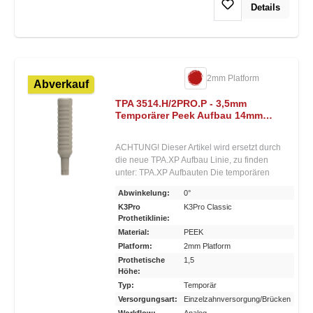
Details
Aufbauten in Titan und Peek erhältlich
2mm Platform
Abverkauf
TPA 3514.H/2PRO.P - 3,5mm
Temporärer Peek Aufbau 14mm
Höhe - 2mm Platform
ACHTUNG! Dieser Artikel wird ersetzt durch
die neue TPA.XP Aufbau Linie, zu finden
unter: TPA.XP Aufbauten Die temporären
provisorischen Aufbauten für K3Pro® sind
Abwinkelung:
0°
speziell für die Einpolymerisierung von
K3Pro
K3Pro Classic
Provisorien direkt im Mund gedacht. Sie
Prothetiklinie:
können und sollen individuell gekürzt
Material:
PEEK
werden. Sie sind in Peek und Titan sowie
Platform:
2mm Platform
zweierlei Durchmessern erhältlich. Zur
Prothetische
1,5
Schonung des einheilenden Implantats wird
Höhe:
während der Tragephase des Provisoriums
Typ:
Temporär
kein konischer Kraftschluss zum Aufbau
hergestellt. Weiterer Vorteil: Der provisorische
Versorgungsart:
Einzelzahnversorgung/Brücken
Zahnersatz kann dadurch leichter manipuliert
Workflow:
Analog