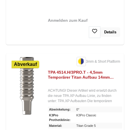
werden. Der Aufbau sitzt daher nur im
Sechskant und wird mit der Halteschraube
fixiert.• Aufbau kann und soll individuell
gekürzt werden • Geeignet für die
Anmelden zum Kauf
Einpolymerisierung von Provisorien im Mund
• Durchmesser verfügbar von 3,0–4,5 mm •
Details
Aufbauten in Titan und Peek erhältlich
3mm & Short Platform
Abverkauf
TPA 4514.H/3PRO.T - 4,5mm
Temporärer Titan Aufbau 14mm
Höhe - 3mm Platform
ACHTUNG! Dieser Artikel wird ersetzt durch
die neue TPA.XP Aufbau Linie, zu finden
unter: TPA.XP Aufbauten Die temporären
provisorischen Aufbauten für K3Pro® sind
Abwinkelung:
0°
speziell für die Einpolymerisierung von
K3Pro
K3Pro Classic
Provisorien direkt im Mund gedacht. Sie
Prothetiklinie:
können und sollen individuell gekürzt
Material:
Titan Grade 5
werden. Sie sind in Peek und Titan sowie