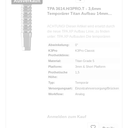
Ausverkauft
TPA 3614.H/3PRO.T - 3,6mm
Temporärer Titan Aufbau 14mm
Höhe - 3mm Platform
ACHTUNG! Dieser Artikel wird ersetzt durch
die neue TPA.XP Aufbau Linie, zu finden
unter: TPA.XP Aufbauten Die temporären
provisorischen Aufbauten für K3Pro® sind
Abwinkelung:
0°
speziell für die Einpolymerisierung von
K3Pro
K3Pro Classic
Provisorien direkt im Mund gedacht. Sie
Prothetiklinie:
können und sollen individuell gekürzt
Material:
Titan Grade 5
werden. Sie sind in Peek und Titan sowie
Platform:
3mm & Short Platform
zweierlei Durchmessern erhältlich. Zur
Prothetische
1,5
Schonung des einheilenden Implantats wird
Höhe:
während der Tragephase des Provisoriums
Typ:
Temporär
kein konischer Kraftschluss zum Aufbau
hergestellt. Weiterer Vorteil: Der provisorische
Versorgungsart:
Einzelzahnversorgung/Brücken
Zahnersatz kann dadurch leichter manipuliert
Workflow:
Analog
werden. Der Aufbau sitzt daher nur im
Sechskant und wird mit der Halteschraube
fixiert.• Aufbau kann und soll individuell
gekürzt werden • Geeignet für die
Anmelden zum Kauf
Einpolymerisierung von Provisorien im Mund
• Durchmesser verfügbar von 3,0–4,5 mm •