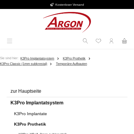
Kostenloser Versand
Zum Hauptinhalt springen
Sie sind hier:
K3Pro Implantatsystem
K3Pro Prothetik
K3Pro Classic (1mm subkrestal)
Temporäre Aufbauten
zur Hauptseite
K3Pro Implantatsystem
K3Pro Implantate
K3Pro Prothetik