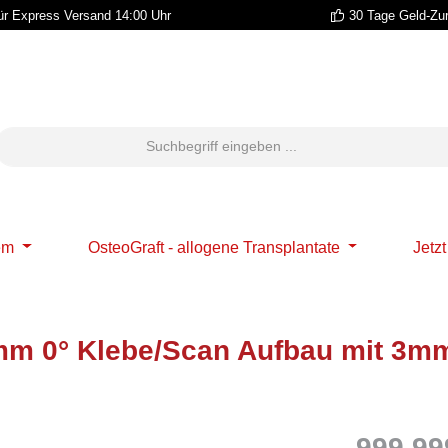
r Express Versand 14:00 Uhr
30 Tage Geld-Zu
em
OsteoGraft - allogene Transplantate
Jetz
m 0° Klebe/Scan Aufbau mit 3mm 
999.99