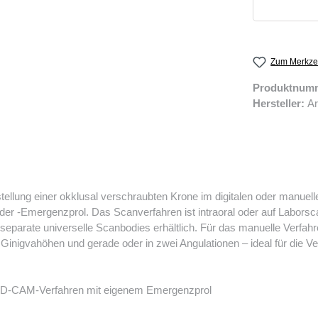
Zum Merkzet
Produktnum
Hersteller:
Ar
ellung einer okklusal verschraubten Krone im digitalen oder manuelle
oder -Emergenzprol. Das Scanverfahren ist intraoral oder auf Labor
eparate universelle Scanbodies erhältlich. Für das manuelle Verfah
Ginigvahöhen und gerade oder in zwei Angulationen – ideal für die 
m CAD-CAM-Verfahren mit eigenem Emergenzprol