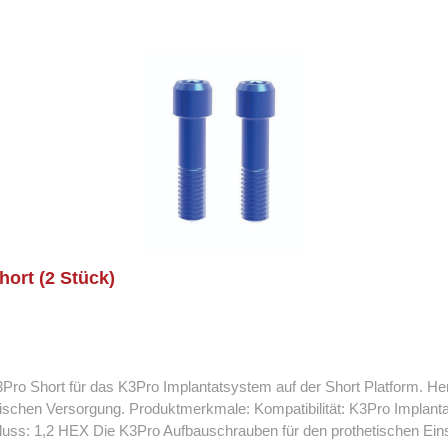
ort (2 Stück)
o Short für das K3Pro Implantatsystem auf der Short Platform. Herge
3Pro Implantatsystem, Short Platform Material: Titan Anwendung: Fixierung
ents Lieferumfang: 2 Schrauben pro Packung Anschluss: 1,2 HEX Die K3Pro Aufbauschrauben für de