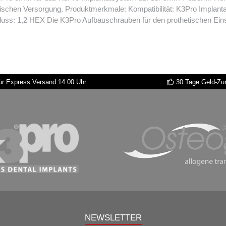
K3Pro Implantatsystem, 3mm Platform Material: Titan Anwendung: Fixierung
ents Lieferumfang: 2 Schrauben pro Packung Anschluss: 1,2 HEX Die K3Pro Aufbauschrauben für de
r Express Versand 14:00 Uhr
30 Tage Geld-Zu
NEWSLETTER