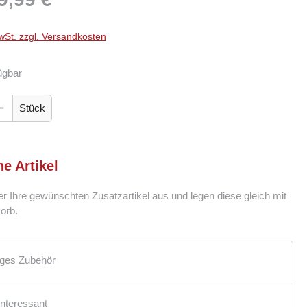
wSt. zzgl. Versandkosten
ügbar
Gib den gewünschten Wert ein oder benutze die Schaltflächen um die Anzahl zu er
Stück
he Artikel
er Ihre gewünschten Zusatzartikel aus und legen diese gleich mit
orb.
iges Zubehör
interessant