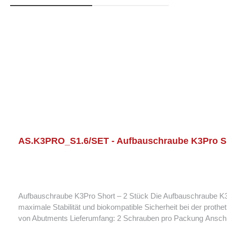
Produktgalerie überspringen
AS.K3PRO_S1.6/SET - Aufbauschraube K3Pro Sh
Aufbauschraube K3Pro Short – 2 Stück Die Aufbauschraube K3Pr
maximale Stabilität und biokompatible Sicherheit bei der prothetischen Versorgung. Produktmerkmale: Kompatibilität: K
von Abutm