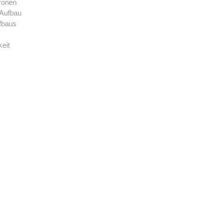
ronen
-Aufbau
ufbaus
keit