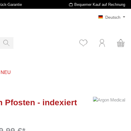
rück-Garantie
Bequemer Kauf auf Rechnung
Deutsch
t NEU
Pfosten - indexiert
9,99 €*