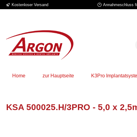
Kostenloser Versand
Annahmeschluss fü
 Hauptinhalt springen
Zur Suche springen
Zur Hauptnavigation springen
Home
zur Hauptseite
K3Pro Implantatsyst
KSA 500025.H/3PRO - 5,0 x 2,5m
Bildergalerie überspringen