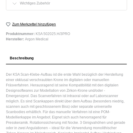
Wichtiges Zubehör
Zum Merkzettel hinzufügen
Produktnummer:
KSA 502025.H/3PRO
Hersteller:
Argon Medical
Beschreibung
Der KSA Scan-Klebe-Aufbau ist die erste Wahl bezüglich der Herstellung
einer okklusal verschraubten Krone im digitalen oder manuellen
Fräsverfahren. Herausragend ist seine Kompatibilität mit den digitalen
Designsoftwares zur Modellation von Zirkon-Krone und/oder -
Emergenzprol. Das Scanverfahren ist intraoral oder auf Laborscanner
möglich. Es sind Scankappen direkt über dem Aufbau (besonders niedrig,
scannen auch mit geschlossenem Biss) oder separate universelle
Scanbodies erhältlich. Für das manuelle Verfahren ist eine POM-
Modellierkappe im Angebot. Eignet sich auch hervorragend für
Presskeramik. Rotationssicherung mit Nocke. 3 Ginigvahöhen und gerade
oder in zwei Angulationen – ideal für die Verwendung monolithischer