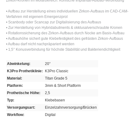
Zirkon-Kronen im Molarbereich. Konische Implantat-Aufbau-Verbindung
• Aufbau zur Herstellung eines individuellen Zirkon-Aufbaus im CAD-CAM-
Verfahren mit eigenem Emergenzprol
• Scanbody oder Scancap zur Digitalisierung des Aufbaus
• Zur Herstellung von Hybridabutments & okklusalverschraubte Kronen
• Rotationssicherung des Zirkon-Aufbaus durch Nocke am Basis-Aufbau
• Aufbauhöhe sichert gute Klebefestigkeit des gefrästen Zirkon-Aufbaus
• Aufbau darf nicht nachpräpariert werden
• 1,5° Konusverbindung für höchste Stabilität und Bakteriendichtigkeit
Abwinkelung:
20°
K3Pro Prothetiklinie:
K3Pro Classic
Material:
Titan Grade 5
Platform:
3mm & Short Platform
Prothetische Höhe:
2,5
Typ:
Klebebasen
Versorgungsart:
Einzelzahnversorgung/Brücken
Workflow:
Digital