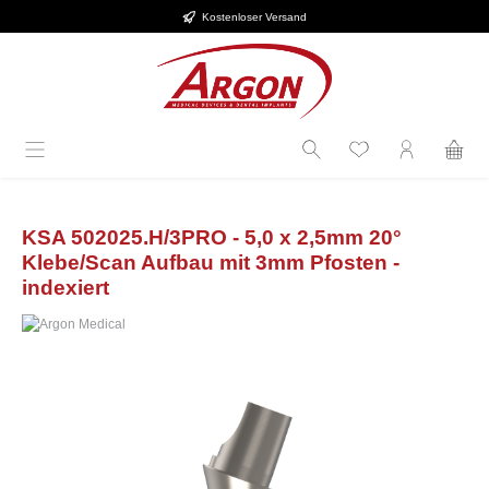
Kostenloser Versand
Zum Hauptinhalt springen
KSA 502025.H/3PRO - 5,0 x 2,5mm 20°
Klebe/Scan Aufbau mit 3mm Pfosten -
indexiert
Bildergalerie überspringen