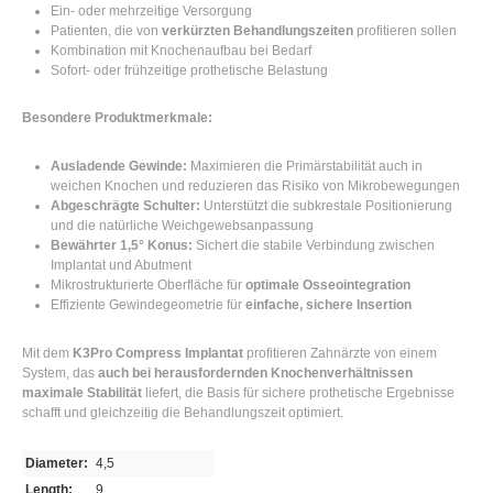
Ein- oder mehrzeitige Versorgung
Patienten, die von
verkürzten Behandlungszeiten
profitieren sollen
Kombination mit Knochenaufbau bei Bedarf
Sofort- oder frühzeitige prothetische Belastung
Besondere Produktmerkmale:
Ausladende Gewinde:
Maximieren die Primärstabilität auch in
weichen Knochen und reduzieren das Risiko von Mikrobewegungen
Abgeschrägte Schulter:
Unterstützt die subkrestale Positionierung
und die natürliche Weichgewebsanpassung
Bewährter 1,5° Konus:
Sichert die stabile Verbindung zwischen
Implantat und Abutment
Mikrostrukturierte Oberfläche für
optimale Osseointegration
Effiziente Gewindegeometrie für
einfache, sichere Insertion
Mit dem
K3Pro Compress Implantat
profitieren Zahnärzte von einem
System, das
auch bei herausfordernden Knochenverhältnissen
maximale Stabilität
liefert, die Basis für sichere prothetische Ergebnisse
schafft und gleichzeitig die Behandlungszeit optimiert.
Diameter:
4,5
Length:
9