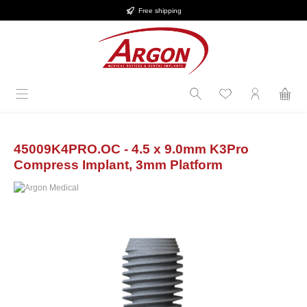
Free shipping
in content
45009K4PRO.OC - 4.5 x 9.0mm K3Pro
Compress Implant, 3mm Platform
Skip image gallery