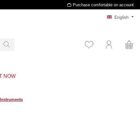
Purchase comfortable on account
English
T NOW
Instruments