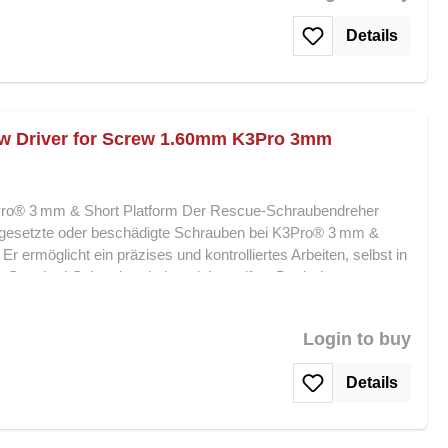
Speziell für K3Pro® 2 mm Platform 1,38 mm Doppel-Spitze für
Details
Minimiert Abrutschen und reduziert Implantatschäden Sicheres
ituationen Hochwertige, langlebige Verarbeitung für
dreher 1,38 mm ist die ideale Lösung für Notfallsituationen,
chrauben sicher entfernt werden müssen.
w Driver for Screw 1.60mm K3Pro 3mm
ro® 3 mm & Short Platform Der Rescue-Schraubendreher
stgesetzte oder beschädigte Schrauben bei K3Pro® 3 mm &
Er ermöglicht ein präzises und kontrolliertes Arbeiten, selbst in
en Standard-Schraubendreher nicht greifen. Dank der
ie Schraube zuverlässig aufgenommen, das Abrutschen
gen am Implantat reduziert. Der Rescue-Schraubendreher
Login to buy
ung festsitzender Komponenten und ist ein unverzichtbares
lantologie. Merkmale und Vorteile: Speziell für K3Pro® 3 mm &
Details
präzises Greifen festsitzender Schrauben Minimiert Abrutschen
 kontrolliertes Arbeiten in schwierigen Situationen
zuverlässige Nutzung Der Rescue-Schraubendreher 1,60 mm ist