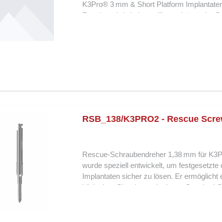
K3Pro® 3 mm & Short Platform Implantaten 
Rotation wird ein kontrolliertes Lösen der
Gewebe zu gefährden. Die hochpräzise Schn
Implantatstruktur geschont bleibt. Dieser Bo
Standardwerkzeuge nicht greifen, und biete
Implantatkomponenten. Merkmale und Vorte
für sicheres Lösen festsitzender Schrauben
Implantat und umliegendes Gewebe Ideal fü
Hochwertige, langlebige Verarbeitung Der 
präzise, sichere und gewebeschonende Lös
3 mm & Short Platform Implantaten.
RSB_138/K3PRO2 - Rescue Scre
Rescue-Schraubendreher 1,38 mm für K3P
wurde speziell entwickelt, um festgesetzt
Implantaten sicher zu lösen. Er ermöglicht e
klinischen Situationen, in denen Standard
Sechskant-Spitze wird die Schraube zuver
von Beschädigungen am Implantat reduzier
der Entfernung festsitzender Komponenten u