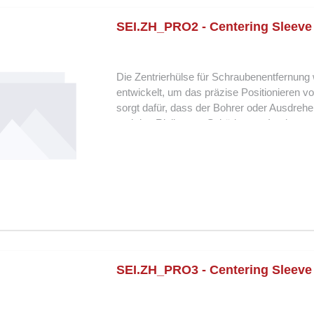
die ideale Lösung für Notfallsituationen, b
werden müssen.
SEI.ZH_PRO2 - Centering Sleeve
Die Zentrierhülse für Schraubenentfernung
entwickelt, um das präzise Positionieren 
sorgt dafür, dass der Bohrer oder Ausdreher
und das Risiko von Schäden am Implantat 
ermöglicht ein stabil geführtes Arbeiten, s
erleichtert so die sichere Entfernung von 
unverzichtbares Hilfsmittel für Notfallsitua
Vorteile: Speziell für K3Pro® 2 mm Platf
Stabile Führung für sichere Schraubenentf
Ideal für tief liegende oder abgebrochene 
zuverlässigen Einsatz Die Zentrierhülse f
Präzision, Sicherheit und Kontrolle bei der
Werkzeug für klinische und laborseitige A
SEI.ZH_PRO3 - Centering Sleeve