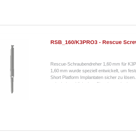
der Implantologie. Merkmale und Vorteile: 
präzises Greifen festsitzender Schrauben 
und kontrolliertes Arbeiten in schwierigen S
zuverlässige Nutzung Der Rescue-Schrauben
bei denen festsitzende oder beschädigte S
RSB_160/K3PRO3 - Rescue Scre
Rescue-Schraubendreher 1,60 mm für K3P
1,60 mm wurde speziell entwickelt, um fe
Short Platform Implantaten sicher zu lösen. 
schwierigen klinischen Situationen, in den
passgenauen 1,60mm Doppel-Spitze wird d
minimiert und das Risiko von Beschädigun
bietet maximale Sicherheit bei der Entfern
Werkzeug für Notfallsituationen in der Imp
Short Platform 1,60 mm Doppel-Spitze für 
und reduziert Implantatschäden Sicheres und
Hochwertige, langlebige Verarbeitung für 