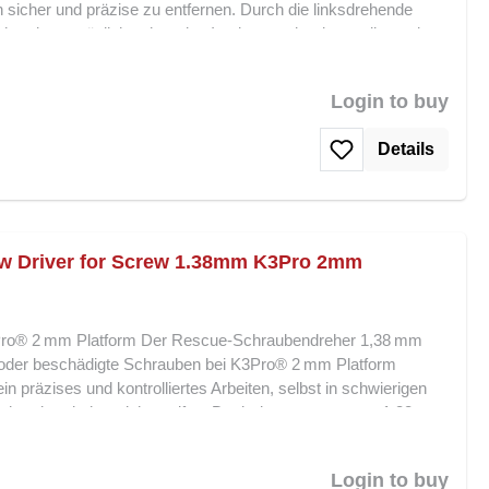
sicher und präzise zu entfernen. Durch die linksdrehende
 Schraube ermöglicht, ohne das Implantat oder das umliegende
eidkante sorgt für effizientes Ausbohren, während die
hrer ist besonders in Notfallsituationen unverzichtbar, in denen
Login to buy
t maximale Sicherheit bei der Wiederherstellung von
ile: Speziell für K3Pro® 3 mm & Short Platform Linksdrehend
Details
 Präzise Schneidkante für kontrolliertes Ausbohren Schont
r Notfallsituationen und schwierige Schraubenentfernungen
linksdrehende Bohrer zum Ausbohren von Schrauben bietet eine
ung für die Entfernung festsitzender Schrauben auf K3Pro®
w Driver for Screw 1.38mm K3Pro 2mm
ro® 2 mm Platform Der Rescue-Schraubendreher 1,38 mm
e oder beschädigte Schrauben bei K3Pro® 2 mm Platform
in präzises und kontrolliertes Arbeiten, selbst in schwierigen
-Schraubendreher nicht greifen. Dank der passgenauen 1,38 mm
lässig aufgenommen, das Abrutschen minimiert und das Risiko
t. Der Rescue-Schraubendreher bietet maximale Sicherheit bei
Login to buy
nd ist ein unverzichtbares Werkzeug für Notfallsituationen in