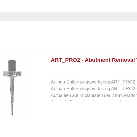
ART_PRO2 - Abutment Removal T
Aufbau-Entfernungswerkzeug ART_PRO2 fü
Aufbau-Entfernungswerkzeug ART_PRO2 vo
Aufbauten auf Implantaten der 2 mm Platform
Ausdreh-Gewinde aufgrund der reduzierten 
dieses Gewinde häufig ab, sodass herkömml
Kombination mit dem ART_PRO2.S verwende
aus dem Implantat zu lösen. Dabei wird da
Fällen, in denen das Standard-Ausdreh-Gewi
K3Pro® 2 mm Platform Entwickelt für die 