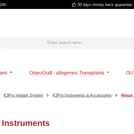
 24h
30 days money back guarantee
stem
OsteoGraft - allogeneic Transplants
OU
:
K3Pro Implant System
K3Pro Instruments & Accessories
Resue 
 Instruments