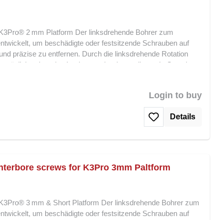
® 2 mm Platform.
K3Pro® 2 mm Platform Der linksdrehende Bohrer zum
twickelt, um beschädigte oder festsitzende Schrauben auf
nd präzise zu entfernen. Durch die linksdrehende Rotation
e ermöglicht, ohne das Implantat oder das umliegende Gewebe
 sorgt für effizientes Ausbohren, während die
hrer ist besonders in Notfallsituationen unverzichtbar, in denen
Login to buy
t maximale Sicherheit bei der Wiederherstellung von
le: Speziell für K3Pro® 2 mm Platform Linksdrehend für
Details
äzise Schneidkante für kontrolliertes Ausbohren Schont
r Notfallsituationen und schwierige Schraubenentfernungen
linksdrehende Bohrer zum Ausbohren von Schrauben bietet eine
ung für die Entfernung festsitzender Schrauben auf K3Pro®
nterbore screws for K3Pro 3mm Paltform
K3Pro® 3 mm & Short Platform Der linksdrehende Bohrer zum
twickelt, um beschädigte oder festsitzende Schrauben auf