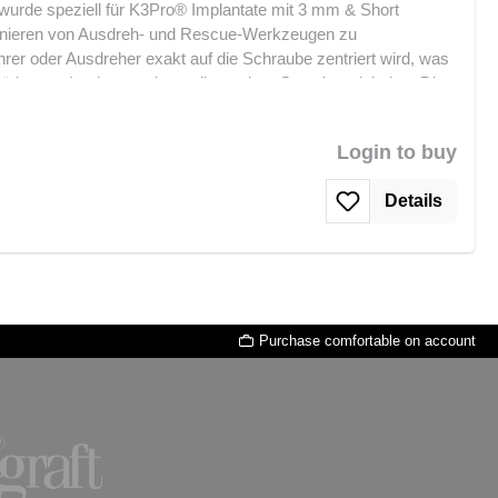
 wurde speziell für K3Pro® Implantate mit 3 mm & Short
tionieren von Ausdreh- und Rescue-Werkzeugen zu
hrer oder Ausdreher exakt auf die Schraube zentriert wird, was
chäden am Implantat oder umliegendem Gewebe minimiert. Die
s Arbeiten, selbst bei tief liegenden oder abgebrochenen
Entfernung von Schrauben aus dem Implantatschacht. Sie ist ein
Login to buy
tionen, in denen präzises Arbeiten gefordert ist. Merkmale und
t Platform Präzise Zentrierung von Ausdreh- und Rescue-
Details
hraubenentfernung Minimiert Risiko von Implantat- oder
er abgebrochene Schrauben Robuste und langlebige
e Zentrierhülse für Schraubenentfernung 3 mm & Short Schacht
ontrolle bei der Entfernung von Schrauben und ist ein
d laborseitige Anwendungen.
Purchase comfortable on account