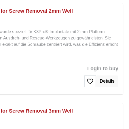
ei denen festsitzende oder beschädigte Schrauben sicher entfernt
 for Screw Removal 2mm Well
 wurde speziell für K3Pro® Implantate mit 2 mm Platform
von Ausdreh- und Rescue-Werkzeugen zu gewährleisten. Sie
 exakt auf die Schraube zentriert wird, was die Effizienz erhöht
oder umliegendem Gewebe minimiert. Die Zentrierhülse
elbst bei tief liegenden oder abgebrochenen Schrauben, und
Schrauben aus dem Implantatschacht. Sie ist ein
Login to buy
tionen, in denen präzises Arbeiten gefordert ist. Merkmale und
orm Präzise Zentrierung von Ausdreh- und Rescue-Werkzeugen
Details
ernung Minimiert Risiko von Implantat- oder Gewebeschäden
Schrauben Robuste und langlebige Verarbeitung für
ür Schraubenentfernung 2 mm Schacht bietet maximale
 Entfernung von Schrauben und ist ein unverzichtbares
nwendungen.
 for Screw Removal 3mm Well