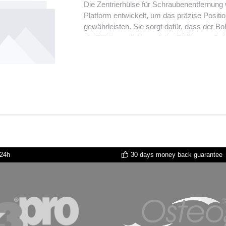
Die Zentrierhülse für Schraubenentfernung
Platform entwickelt, um das präzise Posi
gewährleisten. Sie sorgt dafür, dass der Bo
die Effizienz erhöht und das Risiko von S
Zentrierhülse ermöglicht ein stabil geführte
Schrauben, und erleichtert so die sichere 
unverzichtbares Hilfsmittel für Notfallsitua
Vorteile: Speziell für K3Pro® 3 mm & Shor
Werkzeugen Stabile Führung für sichere Sc
Gewebeschäden Ideal für tief liegende od
Verarbeitung für zuverlässigen Einsatz Di
bietet maximale Präzision, Sicherheit und K
unverzichtbares Werkzeug für klinische un
 24h
30 days money back guarantee