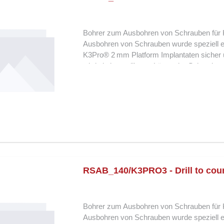
für die Implantatversorgung mit der K3Pro
Bohrer zum Ausbohren von Schrauben für 
Ausbohren von Schrauben wurde speziell en
K3Pro® 2 mm Platform Implantaten sicher u
wird ein kontrolliertes Lösen der Schraub
zu gefährden. Die hochpräzise Schneidkante
Implantatstruktur geschont bleibt. Dieser Bo
Standardwerkzeuge nicht greifen, und biete
Implantatkomponenten. Merkmale und Vortei
sicheres Lösen festsitzender Schrauben Pr
Implantat und umliegendes Gewebe Ideal fü
Hochwertige, langlebige Verarbeitung Der 
präzise, sichere und gewebeschonende Lös
2 mm Platform Implantaten.
RSAB_140/K3PRO3 - Drill to cou
Bohrer zum Ausbohren von Schrauben für 
Ausbohren von Schrauben wurde speziell en