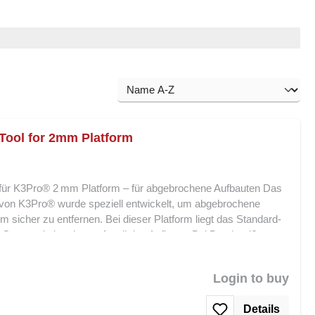
ool for 2mm Platform
r K3Pro® 2 mm Platform – für abgebrochene Aufbauten Das
n K3Pro® wurde speziell entwickelt, um abgebrochene
 sicher zu entfernen. Bei dieser Platform liegt das Standard-
Geometrie im oberen Anteil des Aufbaus. Bei Bruch reißt
iche Ausdreher nicht greifen. Das Werkzeug wird in
t, um den verbleibenden Aufbau kontrolliert und schonend
Login to buy
s Implantat und das umliegende Gewebe geschont, selbst in
nde beschädigt ist. Merkmale und Vorteile: Speziell für
Details
Entfernung abgebrochener Aufbauten Verwendung in