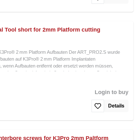
bleibenden Aufbau sicher und kontrolliert Schonend für
ges, robustes Werkzeug für klinische und laborseitige
nungswerkzeug bietet eine sichere, präzise und
 mm Aufbauten und ist ein unverzichtbares Hilfsmittel für
Tool short for 2mm Platform cutting
K3Pro® 2 mm Platform Aufbauten Der ART_PRO2.S wurde
ufbauten auf K3Pro® 2 mm Platform Implantaten
g, wenn Aufbauten entfernt oder ersetzt werden müssen,
ng des Standard-Ausdreh-Gewindes im oberen Bereich des
O2 Aufbau-Entfernungswerkzeug sorgt der ART_PRO2.S dafür,
 hergestellt wird, bevor ein neuer Aufbau eingesetzt oder das
Login to buy
d ein kontrolliertes Einsetzen von Ersatzaufbauten ermöglicht,
webe zu gefährden. Merkmale und Vorteile: Speziell für
Details
Gewinden nach Bruch oder Beschädigung des Standard-
tion mit ART_PRO2 Aufbau-Entfernungswerkzeug Sorgt für
ont Implantat und umliegendes Gewebe Robuste, langlebige
Der ART_PRO2.S Gewindevorschneider bietet maximale
 Wiederherstellung beschädigter Aufbauten und ist unverzichtbar
nterbore screws for K3Pro 2mm Paltform