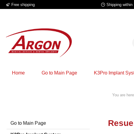
Free shipping
Shipping within
search
Skip to main navigation
Home
Go to Main Page
K3Pro Implant Sy
You are here
Resue
Go to Main Page