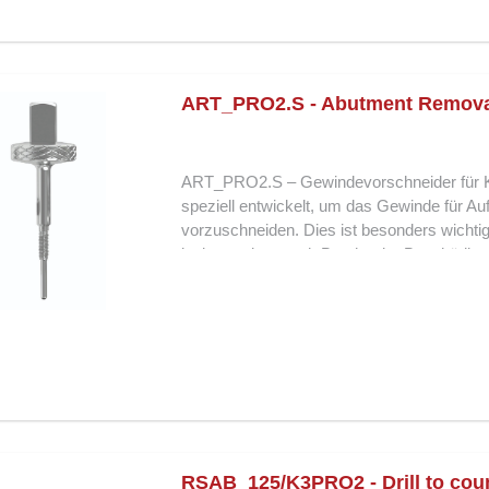
Kombination mit ART_PRO2.S Greift den ver
Implantat und umliegendes Gewebe Langlebi
Anwendungen Das ART_PRO2 Aufbau-Entfer
gewebeschonende Lösung für abgebrochene 2
ART_PRO2.S - Abutment Removal 
die Implantatversorgung.
ART_PRO2.S – Gewindevorschneider für 
speziell entwickelt, um das Gewinde für A
vorzuschneiden. Dies ist besonders wichti
insbesondere nach Bruch oder Beschädigu
Aufbaus. In Kombination mit dem ART_PR
dass das Gewinde sicher und präzise wieder
Implantat weiterbehandelt wird. Dadurch wir
ohne das Implantat oder das umliegende Ge
K3Pro® 2 mm Platform Vorschneiden von 
Ausdreh-Gewindes Verwendung in Kombina
präzise, sichere Gewindevorbereitung Sch
Verarbeitung für zuverlässigen Einsatz 
Präzision, Sicherheit und Kontrolle bei der
RSAB_125/K3PRO2 - Drill to cou