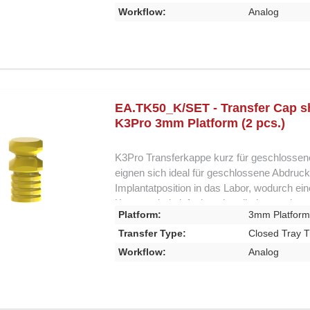
Abdruckverfahren Kurzes Design für optima
Workflow:
Analog
Implantatübertragung Lieferung als 2er-Set
Implantatabdrücke.
EA.TK50_K/SET - Transfer Cap sh
K3Pro 3mm Platform (2 pcs.)
K3Pro Transferkappe kurz für geschlossen
eignen sich ideal für geschlossene Abdruck
Implantatposition in das Labor, wodurch ei
Kappen sind einfach zu handhaben und gewä
Platform:
3mm Platfor
dem Implantat. Ihr kurzes Design erleichter
Genauigkeit des Abdrucks zu beeinträchtigen
Transfer Type:
Closed Tray T
Abdruckverfahren Kurzes Design für optima
Workflow:
Analog
Implantatübertragung Lieferung als 2er-Set
Implantatabdrücke.