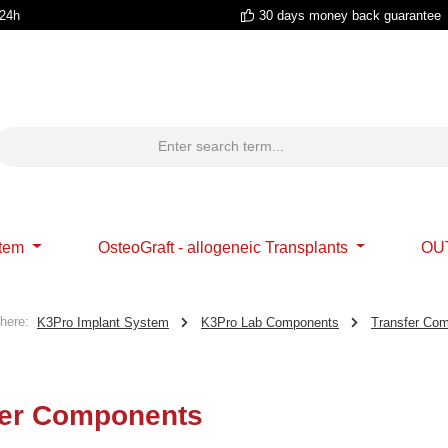
 24h
30 days money back guarantee
stem
OsteoGraft - allogeneic Transplants
OU
here:
K3Pro Implant System
K3Pro Lab Components
Transfer Co
fer Components