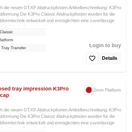
ch die neuen GT.XP Abdruckpfosten.Artikelbeschreibung: K3Pro
Abformung Die K3Pro Classic Abdruckpfosten wurden für die
formtechnik entwickelt und ermöglichten eine zuverlässige
Modell – als Grundlage für eine passgenaue prothetische
Classic
er Implantatschulter auf und sorgen für eine stabile und
 Abformung. Voraussetzung für den korrekten Sitz ist, dass die
latform
Login to buy
tändig von Weichgewebe befreit wird. Wichtiger Hinweis:Dieses
 Tray Transfer
urch die neuen K3Pro XP Abdruckpfosten (GT.XP) ersetzt. Diese
g
Details
nd mit dem aktuellen K3Pro XP System sowie auch dem K3Pro
ßerdem, dass die K3Pro Classic Abdruckpfosten nicht mit dem
merkmale: Für die geschlossene Abformtechnik geeignet Sitz
onierung Präzise Übertragung der Implantatposition
ter Einfache Anwendung und hohe Passgenauigkeit Nicht
osed tray impression K3Pro
2mm Platform
ufartikel – ersetzt durch K3Pro XP (GT.XP) Die K3Pro
 cap
e bewährte Lösung für bestehende Versorgungen im Classic-
Generation abgelöst.
ch die neuen GT.XP Abdruckpfosten.Artikelbeschreibung: K3Pro
Abformung Die K3Pro Classic Abdruckpfosten wurden für die
formtechnik entwickelt und ermöglichten eine zuverlässige
Modell – als Grundlage für eine passgenaue prothetische