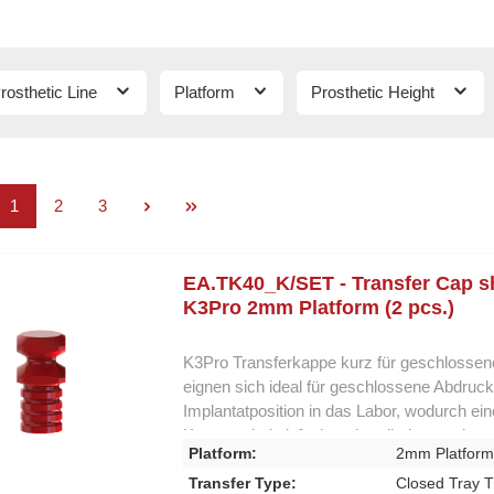
rosthetic Line
Platform
Prosthetic Height
Page
Page
Page
1
2
3
EA.TK40_K/SET - Transfer Cap sh
K3Pro 2mm Platform (2 pcs.)
K3Pro Transferkappe kurz für geschlossen
eignen sich ideal für geschlossene Abdruck
Implantatposition in das Labor, wodurch ei
Kappen sind einfach zu handhaben und gewä
Platform:
2mm Platfor
dem Implantat. Ihr kurzes Design erleichter
Genauigkeit des Abdrucks zu beeinträchtigen
Transfer Type:
Closed Tray T