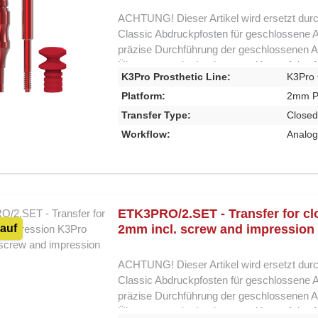
ACHTUNG! Dieser Artikel wird ersetzt dur
Classic Abdruckpfosten für geschlossene 
präzise Durchführung der geschlossenen Ab
Übertragung der Implantatposition auf das 
K3Pro Prosthetic Line:
K3Pro 
Versorgung. Die Abdruckpfosten sitzen auf d
reproduzierbare Positionierung während der
Platform:
2mm P
Implantatschulter vor der Anwendung volls
Transfer Type:
Closed
Produkt ist ein Auslaufartikel und wurde d
Workflow:
Analo
bieten eine optimierte Handhabung und si
Classic kompatibel. Bitte beachten Sie au
K3Pro XP System kompatibel sind. Produkt
auf der Implantatschulter für stabile Positi
Voraussetzung: freigelegte Implantatschul
ETK3PRO/2.SET - Transfer for cl
kompatibel mit dem K3Pro XP System Ausla
auf
2mm incl. screw and impression
Classic Abdruckpfosten sind weiterhin ein
System, werden jedoch durch die neue XP-
ACHTUNG! Dieser Artikel wird ersetzt dur
Classic Abdruckpfosten für geschlossene 
präzise Durchführung der geschlossenen Ab
Übertragung der Implantatposition auf das 