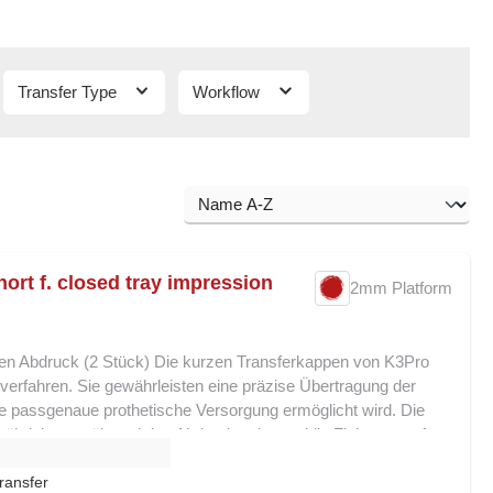
Transfer Type
Workflow
ort f. closed tray impression
2mm Platform
en Abdruck (2 Stück) Die kurzen Transferkappen von K3Pro
verfahren. Sie gewährleisten eine präzise Übertragung der
ne passgenaue prothetische Versorgung ermöglicht wird. Die
hrleisten während des Abdrucks eine stabile Fixierung auf
m
t den Einsatz auch in engen vestibulären Situationen, ohne die
. Ihre Vorteile auf einen Blick: Geeignet für geschlossene
ransfer