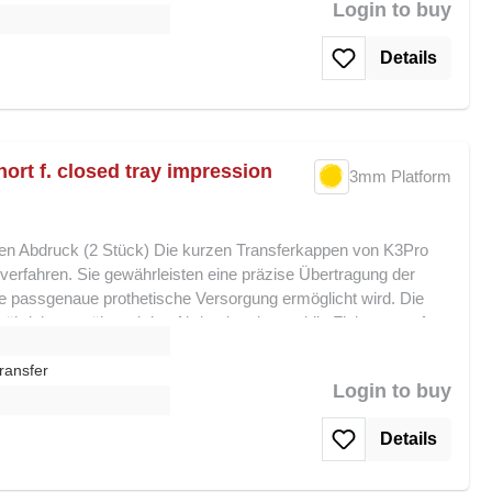
Login to buy
le Handhabung in engen Situationen Stabile und präzise
 Eine kompakte, zuverlässige Lösung für exakte
Details
ort f. closed tray impression
3mm Platform
en Abdruck (2 Stück) Die kurzen Transferkappen von K3Pro
verfahren. Sie gewährleisten eine präzise Übertragung der
ne passgenaue prothetische Versorgung ermöglicht wird. Die
hrleisten während des Abdrucks eine stabile Fixierung auf
m
t den Einsatz auch in engen vestibulären Situationen, ohne die
. Ihre Vorteile auf einen Blick: Geeignet für geschlossene
ransfer
Login to buy
le Handhabung in engen Situationen Stabile und präzise
 Eine kompakte, zuverlässige Lösung für exakte
Details