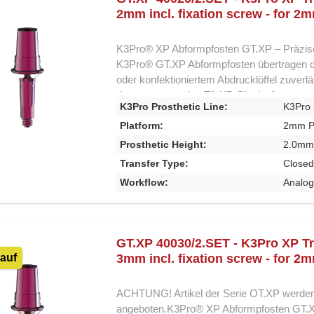
kompatibel mit dem K3Pro XP System Ausla
2mm incl. fixation screw - for 2
Classic Abdruckpfosten sind weiterhin ein
System, werden jedoch durch die neue XP-
K3Pro® XP Abformpfosten GT.XP – Präzise 
K3Pro® GT.XP Abformpfosten übertragen d
oder konfektioniertem Abdrucklöffel zuverl
das zuvor von den TA.XP Gingivaformern au
K3Pro Prosthetic Line:
K3Pro
über Schleimhauthöhe und Emergenzprofil-
des Abutments deutlich erleichtert, insbe
Platform:
2mm P
Knochenprofilschraube. Die GT.XP Abformpf
Prosthetic Height:
2.0m
Gingivaformer erhältlich, sodass auch bei tie
Transfer Type:
Closed
ausgeheilte Hart- und Weichgewebestruktu
Workflow:
Analo
Abformkappen geliefert, die nur in zwei Pos
Präzise Übertragung des Weichgewebeprofil
Emergenzprofil Identische Höhen und Breiten
subkrestaler Implantatposition Passgenaue
GT.XP 40030/2.SET - K3Pro XP 
Rotationssicherung Ideal für distale Impl
auf
3mm incl. fixation screw - for 2
mit maximal 10 Ncm Lieferung inkl. Schr
eine präzise, sichere und einfache Lösung 
ACHTUNG! Artikel der Serie OT.XP werde
optimale Laborübertragung und zuverlässig
angeboten.K3Pro® XP Abformpfosten GT.XP