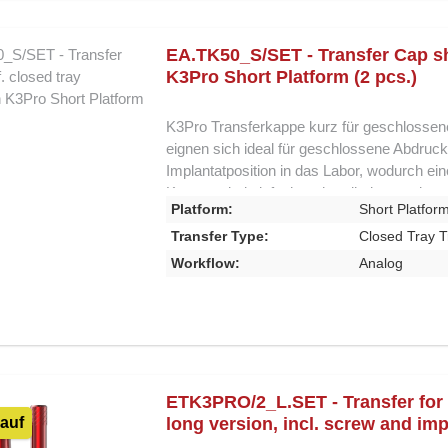
EA.TK50_S/SET - Transfer Cap sho
K3Pro Short Platform (2 pcs.)
K3Pro Transferkappe kurz für geschlossen
eignen sich ideal für geschlossene Abdruck
Implantatposition in das Labor, wodurch ei
Kappen sind einfach zu handhaben und gewä
Platform:
Short Platfor
dem Implantat. Ihr kurzes Design erleichter
Genauigkeit des Abdrucks zu beeinträchtigen
Transfer Type:
Closed Tray T
Abdruckverfahren Kurzes Design für optima
Workflow:
Analog
Implantatübertragung Lieferung als 2er-Set
Implantatabdrücke.
ETK3PRO/2_L.SET - Transfer for
auf
long version, incl. screw and im