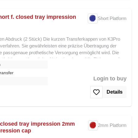
rt f. closed tray impression
Short Platform
en Abdruck (2 Stück) Die kurzen Transferkappen von K3Pro
verfahren. Sie gewährleisten eine präzise Übertragung der
ne passgenaue prothetische Versorgung ermöglicht wird. Die
hrleisten während des Abdrucks eine stabile Fixierung auf
m
t den Einsatz auch in engen vestibulären Situationen, ohne die
. Ihre Vorteile auf einen Blick: Geeignet für geschlossene
ransfer
Login to buy
le Handhabung in engen Situationen Stabile und präzise
 Eine kompakte, zuverlässige Lösung für exakte
Details
 closed tray impression 2mm
2mm Platform
pression cap