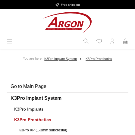
Free shipping
Skip to main content
You are here:
K3Pro Implant System
K3Pro Prosthetics
Go to Main Page
K3Pro Implant System
K3Pro Implants
K3Pro Prosthetics
K3Pro XP (1-3mm subcrestal)