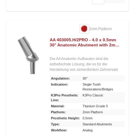
Anatomischer Gingivaverlauf der
Aufbauschulter erfüllt höchste ästhetische
Ansprüche • Aufbau kann individuell
nachpräpariert werden • Ideal, wenn bei
zementiertem Zahnersatz ein Aufbau zur
2mm Platform
Nachpräparation benötigt wird
AA 403005.H/2PRO - 4.0 x 0.5mm
30° Anatomic Abutment with 2mm
Post He x
Die AA Anatomic-Aufbauten sind die
ästhetischste Lösung, die es für die
Herstellung von zementiertem Zahnersatz
gibt. Ihr anatomischer, girlandenförmiger
Angulation:
30°
Verlauf der Aufbauschulter ermöglicht eine
Indication:
Single-Tooth
besonders attraktive Gestaltung des
Restorations/Bridges
Kronenübergangs an der Labialäche und
K3Pro Prosthetic
K3Pro Classic
eine sichere Verlagerung des Zementspalts
Line:
nach oral. Zahlreiche Gingivahöhen und
Material:
Titanium Grade 5
Angulationen bis zu 30 Grad ermöglichen
Platform:
2mm Platform
ästhetische Ergebnisse auch bei
Prosthetic Height:
0.5mm
schwierigsten Indikationen. Der Aufbau eignet
sich aufgrund seiner Länge auch sehr gut zur
Type:
Standard Abutments
manuellen Nachpräparation. Konische,
Workflow:
Analog
laststabile, bakteriendichte und