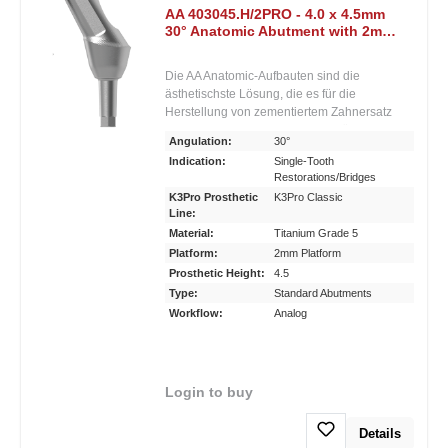
AA 403045.H/2PRO - 4.0 x 4.5mm
30° Anatomic Abutment with 2mm
Post He x
Die AA Anatomic-Aufbauten sind die
ästhetischste Lösung, die es für die
Herstellung von zementiertem Zahnersatz
gibt. Ihr anatomischer, girlandenförmiger
Angulation:
30°
Verlauf der Aufbauschulter ermöglicht eine
Indication:
Single-Tooth
besonders attraktive Gestaltung des
Restorations/Bridges
Kronenübergangs an der Labialäche und
K3Pro Prosthetic
K3Pro Classic
eine sichere Verlagerung des Zementspalts
Line:
nach oral. Zahlreiche Gingivahöhen und
Material:
Titanium Grade 5
Angulationen bis zu 30 Grad ermöglichen
Platform:
2mm Platform
ästhetische Ergebnisse auch bei
Prosthetic Height:
4.5
schwierigsten Indikationen. Der Aufbau eignet
sich aufgrund seiner Länge auch sehr gut zur
Type:
Standard Abutments
manuellen Nachpräparation. Konische,
Workflow:
Analog
laststabile, bakteriendichte und
mikrobewegungsfreie
ImplantatAufbauverbindung.• Aufbau zur
Herstellung eines zementierten Zahnersatzes
Login to buy
• Erhältlich gerade und in 10°, 20° und 30°
Angulation • 1,5°-Konusverbindung für
Details
höchste Stabilität und Bakteriendichtigkeit •