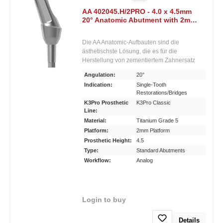
AA 402045.H/2PRO - 4.0 x 4.5mm
20° Anatomic Abutment with 2mm
Post He x
Die AA Anatomic-Aufbauten sind die
ästhetischste Lösung, die es für die
Herstellung von zementiertem Zahnersatz
gibt. Ihr anatomischer, girlandenförmiger
Angulation:
20°
Verlauf der Aufbauschulter ermöglicht eine
Indication:
Single-Tooth
besonders attraktive Gestaltung des
Restorations/Bridges
Kronenübergangs an der Labialäche und
K3Pro Prosthetic
K3Pro Classic
eine sichere Verlagerung des Zementspalts
Line:
nach oral. Zahlreiche Gingivahöhen und
Material:
Titanium Grade 5
Angulationen bis zu 30 Grad ermöglichen
Platform:
2mm Platform
ästhetische Ergebnisse auch bei
Prosthetic Height:
4.5
schwierigsten Indikationen. Der Aufbau eignet
sich aufgrund seiner Länge auch sehr gut zur
Type:
Standard Abutments
manuellen Nachpräparation. Konische,
Workflow:
Analog
laststabile, bakteriendichte und
mikrobewegungsfreie
ImplantatAufbauverbindung.• Aufbau zur
Herstellung eines zementierten Zahnersatzes
Login to buy
• Erhältlich gerade und in 10°, 20° und 30°
Angulation • 1,5°-Konusverbindung für
Details
höchste Stabilität und Bakteriendichtigkeit •