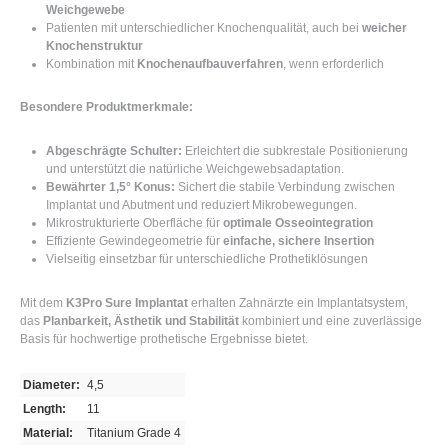
Weichgewebe
Patienten mit unterschiedlicher Knochenqualität, auch bei
weicher
Knochenstruktur
Kombination mit
Knochenaufbauverfahren
, wenn erforderlich
Besondere Produktmerkmale:
Abgeschrägte Schulter:
Erleichtert die subkrestale Positionierung
und unterstützt die natürliche Weichgewebsadaptation.
Bewährter 1,5° Konus:
Sichert die stabile Verbindung zwischen
Implantat und Abutment und reduziert Mikrobewegungen.
Mikrostrukturierte Oberfläche für
optimale Osseointegration
Effiziente Gewindegeometrie für
einfache, sichere Insertion
Vielseitig einsetzbar für unterschiedliche Prothetiklösungen
Mit dem
K3Pro Sure Implantat
erhalten Zahnärzte ein Implantatsystem,
das
Planbarkeit, Ästhetik und Stabilität
kombiniert und eine zuverlässige
Basis für hochwertige prothetische Ergebnisse bietet.
Diameter:
4,5
Length:
11
Material:
Titanium Grade 4