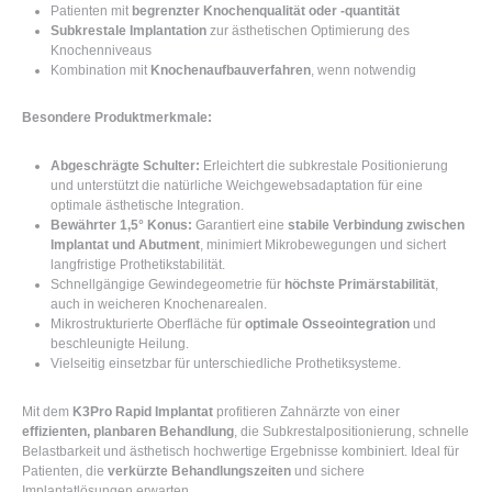
Patienten mit
begrenzter Knochenqualität oder -quantität
Subkrestale Implantation
zur ästhetischen Optimierung des
Knochenniveaus
Kombination mit
Knochenaufbauverfahren
, wenn notwendig
Besondere Produktmerkmale:
Abgeschrägte Schulter:
Erleichtert die subkrestale Positionierung
und unterstützt die natürliche Weichgewebsadaptation für eine
optimale ästhetische Integration.
Bewährter 1,5° Konus:
Garantiert eine
stabile Verbindung zwischen
Implantat und Abutment
, minimiert Mikrobewegungen und sichert
langfristige Prothetikstabilität.
Schnellgängige Gewindegeometrie für
höchste Primärstabilität
,
auch in weicheren Knochenarealen.
Mikrostrukturierte Oberfläche für
optimale Osseointegration
und
beschleunigte Heilung.
Vielseitig einsetzbar für unterschiedliche Prothetiksysteme.
Mit dem
K3Pro Rapid Implantat
profitieren Zahnärzte von einer
effizienten, planbaren Behandlung
, die Subkrestalpositionierung, schnelle
Belastbarkeit und ästhetisch hochwertige Ergebnisse kombiniert. Ideal für
Patienten, die
verkürzte Behandlungszeiten
und sichere
Implantatlösungen erwarten.