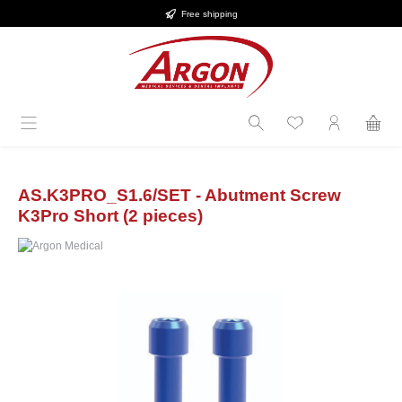
Free shipping
Skip to main content
AS.K3PRO_S1.6/SET - Abutment Screw
K3Pro Short (2 pieces)
Skip image gallery