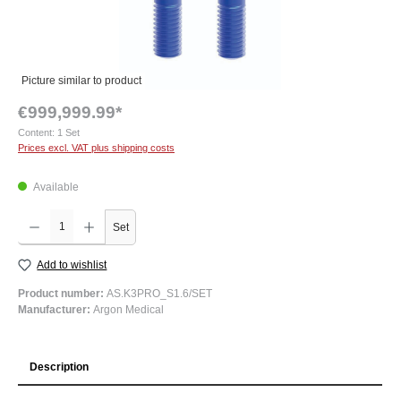
Picture similar to product
€999,999.99*
Content:
1 Set
Prices excl. VAT plus shipping costs
Available
Product Quantity: Enter the desired amount or use the buttons to increase or decrease the q
Set
Add to wishlist
Product number:
AS.K3PRO_S1.6/SET
Manufacturer:
Argon Medical
Description