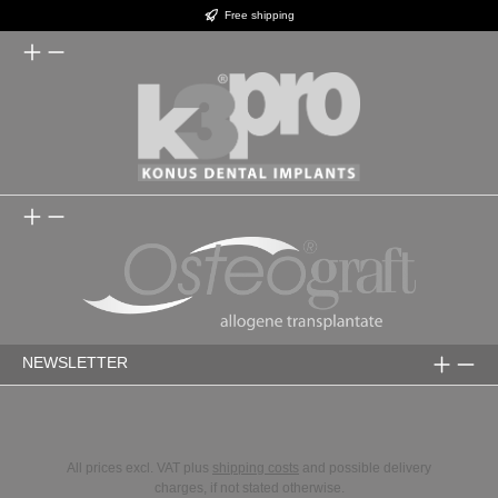
Free shipping
NEWSLETTER
All prices excl. VAT plus
shipping costs
and possible delivery
charges, if not stated otherwise.