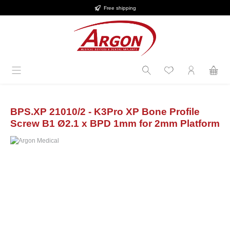
Free shipping
in content
BPS.XP 21010/2 - K3Pro XP Bone Profile
Screw B1 Ø2.1 x BPD 1mm for 2mm Platform
Skip image gallery