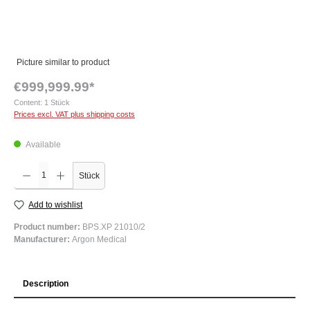
Picture similar to product
€999,999.99*
Content:
1 Stück
Prices excl. VAT plus shipping costs
Available
Product Quantity: Enter the desired amount or use the buttons to increase or decrease the q
Stück
Add to wishlist
Product number:
BPS.XP 21010/2
Manufacturer:
Argon Medical
Description