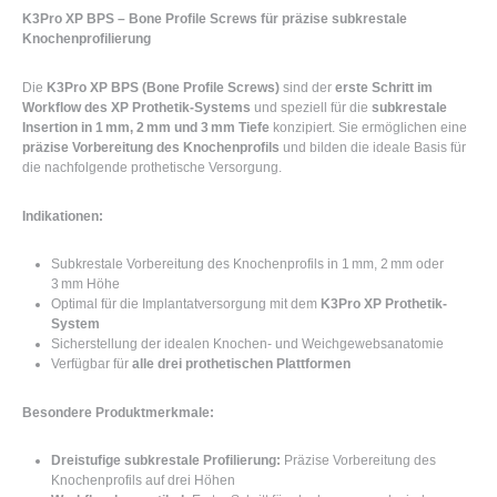
K3Pro XP BPS – Bone Profile Screws für präzise subkrestale
Knochenprofilierung
Die
K3Pro XP BPS (Bone Profile Screws)
sind der
erste Schritt im
Workflow des XP Prothetik-Systems
und speziell für die
subkrestale
Insertion in 1 mm, 2 mm und 3 mm Tiefe
konzipiert. Sie ermöglichen eine
präzise Vorbereitung des Knochenprofils
und bilden die ideale Basis für
die nachfolgende prothetische Versorgung.
Indikationen:
Subkrestale Vorbereitung des Knochenprofils in 1 mm, 2 mm oder
3 mm Höhe
Optimal für die Implantatversorgung mit dem
K3Pro XP Prothetik-
System
Sicherstellung der idealen Knochen- und Weichgewebsanatomie
Verfügbar für
alle drei prothetischen Plattformen
Besondere Produktmerkmale:
Dreistufige subkrestale Profilierung:
Präzise Vorbereitung des
Knochenprofils auf drei Höhen