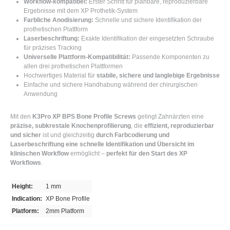
Workflow-kompatibel:
Erster Schritt für planbare, reproduzierbare
Ergebnisse mit dem XP Prothetik-System
Farbliche Anodisierung:
Schnelle und sichere Identifikation der
prothetischen Plattform
Laserbeschriftung:
Exakte Identifikation der eingesetzten Schraube
für präzises Tracking
Universelle Plattform-Kompatibilität:
Passende Komponenten zu
allen drei prothetischen Plattformen
Hochwertiges Material für
stabile, sichere und langlebige Ergebnisse
Einfache und sichere Handhabung während der chirurgischen
Anwendung
Mit den
K3Pro XP BPS Bone Profile Screws
gelingt Zahnärzten eine
präzise, subkrestale Knochenprofilierung
, die
effizient, reproduzierbar
und sicher
ist und gleichzeitig
durch Farbcodierung und
Laserbeschriftung eine schnelle Identifikation und Übersicht im
klinischen Workflow
ermöglicht –
perfekt für den Start des XP
Workflows
.
Height:
1 mm
Indication:
XP Bone Profile
Platform:
2mm Platform