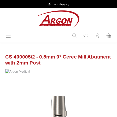
Free shipping
Skip to main content
CS 400005/2 - 0.5mm 0° Cerec Mill Abutment
with 2mm Post
Skip image gallery