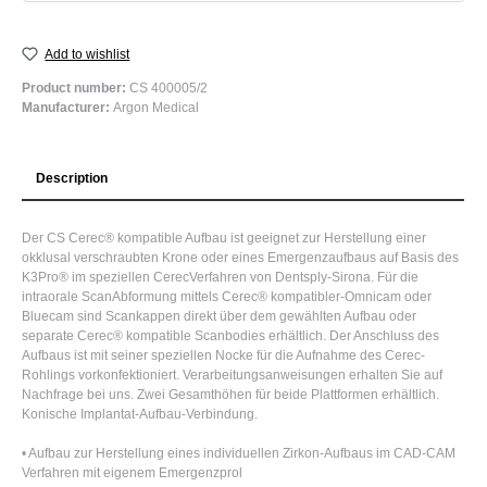
Add to wishlist
Product number:
CS 400005/2
Manufacturer:
Argon Medical
Description
Der CS Cerec® kompatible Aufbau ist geeignet zur Herstellung einer
okklusal verschraubten Krone oder eines Emergenzaufbaus auf Basis des
K3Pro® im speziellen CerecVerfahren von Dentsply-Sirona. Für die
intraorale ScanAbformung mittels Cerec® kompatibler-Omnicam oder
Bluecam sind Scankappen direkt über dem gewählten Aufbau oder
separate Cerec® kompatible Scanbodies erhältlich. Der Anschluss des
Aufbaus ist mit seiner speziellen Nocke für die Aufnahme des Cerec-
Rohlings vorkonfektioniert. Verarbeitungsanweisungen erhalten Sie auf
Nachfrage bei uns. Zwei Gesamthöhen für beide Plattformen erhältlich.
Konische Implantat-Aufbau-Verbindung.
• Aufbau zur Herstellung eines individuellen Zirkon-Aufbaus im CAD-CAM
Verfahren mit eigenem Emergenzprol