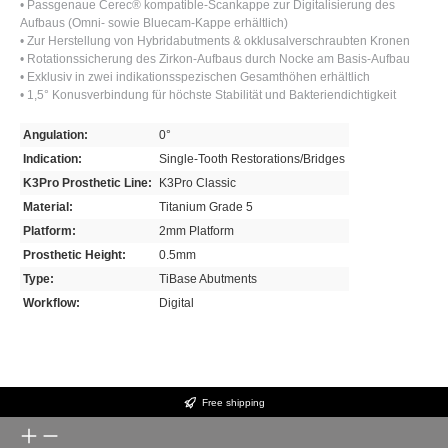
• Passgenaue Cerec® kompatible-Scankappe zur Digitalisierung des
Aufbaus (Omni- sowie Bluecam-Kappe erhältlich)
• Zur Herstellung von Hybridabutments & okklusalverschraubten Kronen
• Rotationssicherung des Zirkon-Aufbaus durch Nocke am Basis-Aufbau
• Exklusiv in zwei indikationsspezischen Gesamthöhen erhältlich
• 1,5° Konusverbindung für höchste Stabilität und Bakteriendichtigkeit
Angulation:
0°
Indication:
Single-Tooth Restorations/Bridges
K3Pro Prosthetic Line:
K3Pro Classic
Material:
Titanium Grade 5
Platform:
2mm Platform
Prosthetic Height:
0.5mm
Type:
TiBase Abutments
Workflow:
Digital
Free shipping