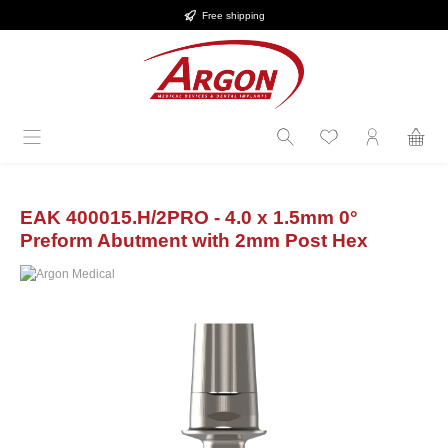
Free shipping
in content
EAK 400015.H/2PRO - 4.0 x 1.5mm 0°
Preform Abutment with 2mm Post Hex
Skip image gallery