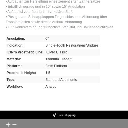
• Aufbauten zur Herstellung eines zementierten Zahnersatzes
• Erhältlich gerade und in 10° sowie 15° Angulation
• Aufbau ist vorpräpariert mit zirkulärer Stufe
• Passgenaue Schnappkappen für geschlossene Abformung über
Transferpfosten sowie direkte Aufbau- Abformung
• 1,5° Konusverbindung für höchste Stabilität und Bakteriendichtigkeit
Angulation:
0°
Indication:
Single-Tooth Restorations/Bridges
K3Pro Prosthetic Line:
K3Pro Classic
Material:
Titanium Grade 5
Platform:
2mm Platform
Prosthetic Height:
1.5
Type:
Standard Abutments
Workflow:
Analog
Free shipping