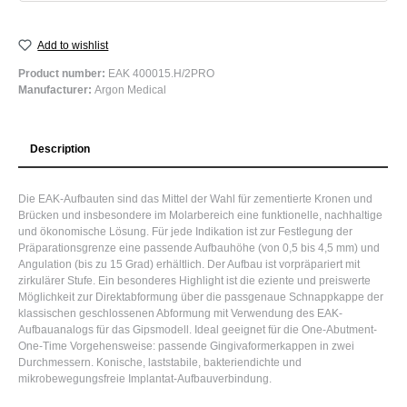
Add to wishlist
Product number:
EAK 400015.H/2PRO
Manufacturer:
Argon Medical
Description
Die EAK-Aufbauten sind das Mittel der Wahl für zementierte Kronen und
Brücken und insbesondere im Molarbereich eine funktionelle, nachhaltige
und ökonomische Lösung. Für jede Indikation ist zur Festlegung der
Präparationsgrenze eine passende Aufbauhöhe (von 0,5 bis 4,5 mm) und
Angulation (bis zu 15 Grad) erhältlich. Der Aufbau ist vorpräpariert mit
zirkulärer Stufe. Ein besonderes Highlight ist die eziente und preiswerte
Möglichkeit zur Direktabformung über die passgenaue Schnappkappe der
klassischen geschlossenen Abformung mit Verwendung des EAK-
Aufbauanalogs für das Gipsmodell. Ideal geeignet für die One-Abutment-
One-Time Vorgehensweise: passende Gingivaformerkappen in zwei
Durchmessern. Konische, laststabile, bakteriendichte und
mikrobewegungsfreie Implantat-Aufbauverbindung.