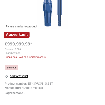
Picture similar to product
Ausverkauft
€999,999.99*
Content:
1 Set
Lagerbestand:
0
Prices excl. VAT plus shipping costs
Sold out
Add to wishlist
Product number:
ETK3PRO/3_S.SET
Manufacturer:
Argon Medical
Lagerbestand
0