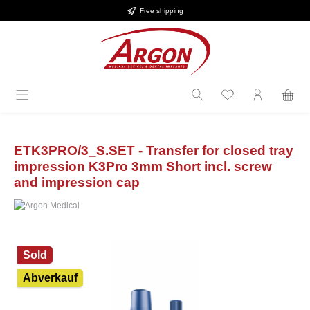
Free shipping
Skip to main content
ETK3PRO/3_S.SET - Transfer for closed tray
impression K3Pro 3mm Short incl. screw
and impression cap
Skip image gallery
Sold
Abverkauf