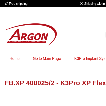
Free shipping
Shipping within
p to main content
Skip to search
Skip to main navigation
Home
Go to Main Page
K3Pro Implant Sy
FB.XP 400025/2 - K3Pro XP Flex
Skip image gallery