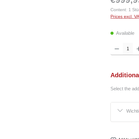
Content:
1 Stü
Prices excl. V
Available
Product Quantity:
Additiona
Select the add
Wicht