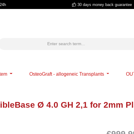
 24h
30 days money back guarantee
stem
OsteoGraft - allogeneic Transplants
OU
ibleBase Ø 4.0 GH 2,1 for 2mm P
€999,9