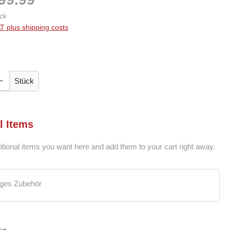
ck
AT plus shipping costs
 Enter the desired amount or use the buttons to increase or decrease the quantity.
Stück
l Items
itional items you want here and add them to your cart right away.
iges Zubehör