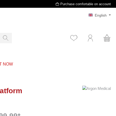
Purchase comfortable on account
English
T NOW
latform
99.99*