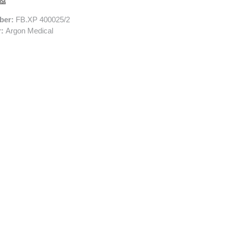
ist
ber:
FB.XP 400025/2
r:
Argon Medical