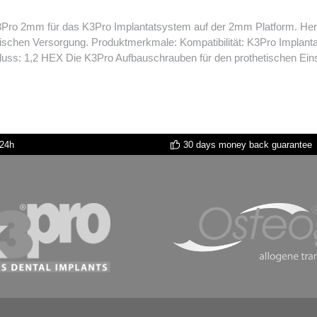
 2mm für das K3Pro Implantatsystem auf der 2mm Platform. Hergest
K3Pro Implantatsystem, 2mm Platform Material: Titan Anwendung: Fixierung
ents Lieferumfang: 2 Schrauben pro Packung Anschluss: 1,2 HEX Die K3Pro Aufbauschrauben für de
 24h
30 days money back guarantee