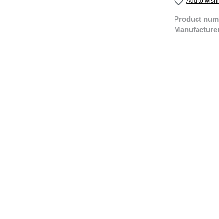
Add to wishl
Product num
Manufacture