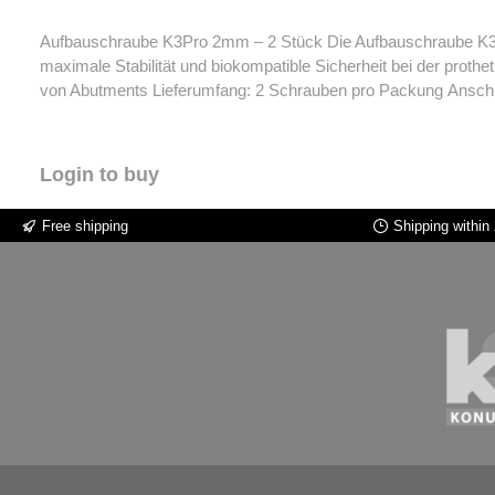
Aufbauschraube K3Pro 2mm – 2 Stück Die Aufbauschraube K3Pro
maximale Stabilität und biokompatible Sicherheit bei der prothetischen Versorgung. Produktmerkmale: Kompatibilität: 
von Abutm
Login to buy
Free shipping
Shipping within