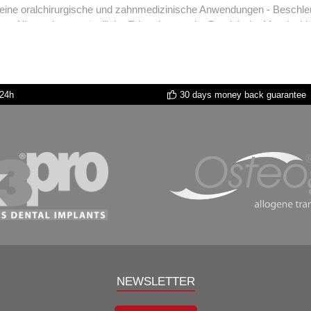
dizinische Anwendungen - Beschleunigung der Heilung nach Vestibulumplastik.- Reduktion von
 Allgemeine entzündliche Erkrankungen im Bereich der Mundschleim
im Wundbereich.- Steigerung der Neubildung von Fibroblasten.Implan
leunigt die Wundheilung. - Steigerung der Neubildung von Osteoblas
r Wundheilung durch antiinflammatorische Eigenschaften (Hemmung d
ereichen (HA Matrix verhindert die Einlagerung von Kollagen und führ
 24h
30 days money back guarantee
ugischem Eingriff durch bakteriostatische Wirkung (insbesondere be
iveaus nach HAunterstützter Parodontaltherapie. - Signifikante Ver
NEWSLETTER