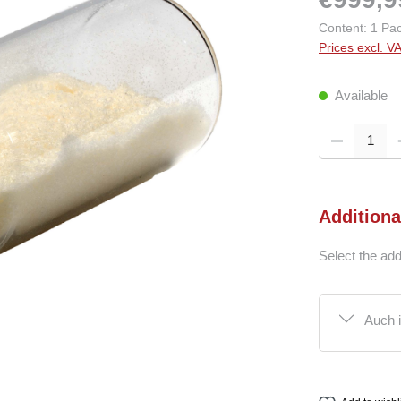
Content:
1 Pa
Prices excl. V
Available
Product Quantity:
Additiona
Select the add
Auch 