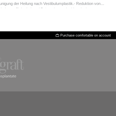
haut.- Sicherheit und Prävention nach chirurgischer
tologie: - Eine Aktivierung von Knochenregenerationsmaterial
ten (sowie Osteogenese) für eine Verkürzung der
er Produktion von entzündungsfördernden Zytokinen, z.B. TNF
t zu einer geringeren Narbenbildung).Parodontologie: -
Purchase comfortable on account
i Actinobacillus actionomyecetemcomitans, Prevotella
besserung des SBI (Sulcus Bleeding Index).