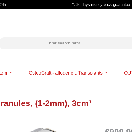
 24h
30 days money back guarantee
stem
OsteoGraft - allogeneic Transplants
OU
Granules, (1-2mm), 3cm³
€999,9