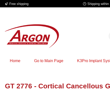
Free shipping
Shipping within
p to main content
Skip to search
Skip to main navigation
Home
Go to Main Page
K3Pro Implant Sy
GT 2776 - Cortical Cancellous 
Skip image gallery