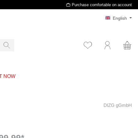
Purchase comfortable on account
English
T NOW
DIZG gGmbH
99.99*