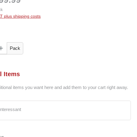
ck
AT plus shipping costs
 Enter the desired amount or use the buttons to increase or decrease the quantity.
Pack
l Items
itional items you want here and add them to your cart right away.
interessant