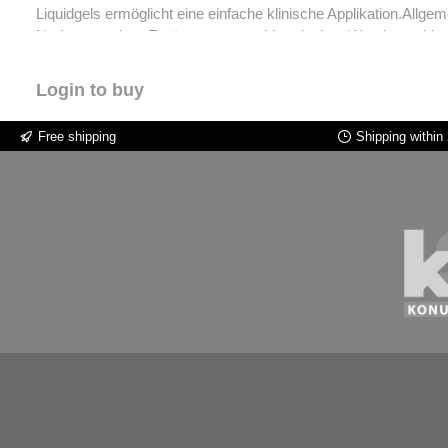
Liquidgels ermöglicht eine einfache klinische Applikation.Allgemeine oralchirurgische und zahnme
Narbengewebe.- Ergänzung zum chirurgischen Wundverschluss.-
Behandlung durch antiseptische und bakteriostatische Wirkung 
mit Osteogel optimiert das Handling die Formbarkeit und besch
Login to buy
Knochenregeneration. - Unterstützung und Beschleunigung de
a). - Reduzierte Narbenbildung in ästhetisch anspruchsvollen B
Free shipping
Shipping within
Unterstützung des Regenerationsprozesses nach parodontalchir
intermedia & Staphylococcus aureus). - Erhöhung des Knochenn