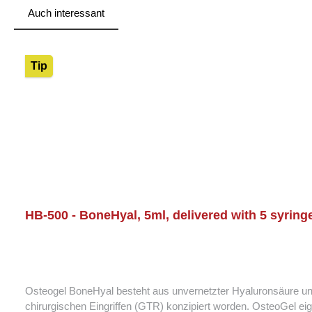
Auch interessant
Skip product gallery
Tip
HB-500 - BoneHyal, 5ml, delivered with 5 syringe
Osteogel BoneHyal besteht aus unvernetzter Hyaluronsäure un
chirurgischen Eingriffen (GTR) konzipiert worden. OsteoGel eign