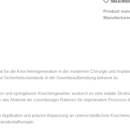
Add to wishl
Product num
Manufacture
al für die Knochenregeneration in der modernen Chirurgie und Implan
und Sicherheitsstandards in der Gewebeaufbereitung bekannt ist.
 und spongiösem Knochengewebe, wodurch es eine stabile Struktur b
ss das Material als zuverlässiger Rahmen für regenerative Prozesse d
he Applikation und präzise Anpassung an unterschiedlichste Knochen
Parodontaltherapie.