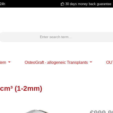
 24h
30 days money back guarantee
stem
OsteoGraft - allogeneic Transplants
OU
.0cm³ (1-2mm)
€999,9