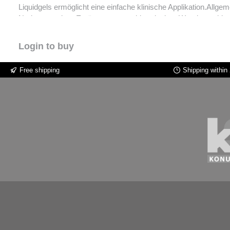
Liquidgels ermöglicht eine einfache klinische Applikation.Allgemeine oralchirurgische und zahnme
Narbengewebe.- Ergänzung zum chirurgischen Wundverschluss.-
Behandlung durch antiseptische und bakteriostatische Wirkung 
mit Osteogel optimiert das Handling die Formbarkeit und besch
Login to buy
Knochenregeneration. - Unterstützung und Beschleunigung de
a). - Reduzierte Narbenbildung in ästhetisch anspruchsvollen B
Free shipping
Shipping within
Unterstützung des Regenerationsprozesses nach parodontalchir
intermedia & Staphylococcus aureus). - Erhöhung des Knochenn