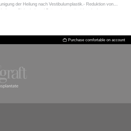
haut.- Sicherheit und Prävention nach chirurgischer
tologie: - Eine Aktivierung von Knochenregenerationsmaterial
ten (sowie Osteogenese) für eine Verkürzung der
er Produktion von entzündungsfördernden Zytokinen, z.B. TNF
t zu einer geringeren Narbenbildung).Parodontologie: -
Purchase comfortable on account
i Actinobacillus actionomyecetemcomitans, Prevotella
besserung des SBI (Sulcus Bleeding Index).