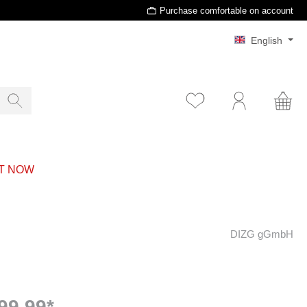
Purchase comfortable on account
English
T NOW
DIZG gGmbH
99.99*