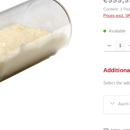
Content:
1 Pa
Prices excl. V
Available
Product Quantity:
Additiona
Select the add
Auch 