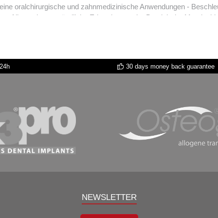
dizinische Anwendungen - Beschleunigung der Heilung nach Vestibulumplastik.- Reduktion von
 Allgemeine entzündliche Erkrankungen im Bereich der Mundschleim
im Wundbereich.- Steigerung der Neubildung von Fibroblasten.Implan
leunigt die Wundheilung. - Steigerung der Neubildung von Osteoblas
r Wundheilung durch antiinflammatorische Eigenschaften (Hemmung d
ereichen (HA Matrix verhindert die Einlagerung von Kollagen und führ
 24h
30 days money back guarantee
ugischem Eingriff durch bakteriostatische Wirkung (insbesondere be
iveaus nach HAunterstützter Parodontaltherapie. - Signifikante Ver
NEWSLETTER