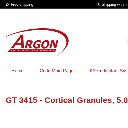
Free shipping
Shipping within
p to main content
Skip to search
Skip to main navigation
Home
Go to Main Page
K3Pro Implant Sy
GT 3415 - Cortical Granules, 5
Skip image gallery