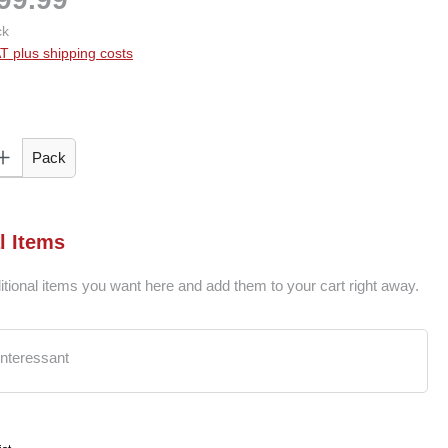
ck
AT plus shipping costs
 Enter the desired amount or use the buttons to increase or decrease the quantity.
Pack
l Items
itional items you want here and add them to your cart right away.
interessant