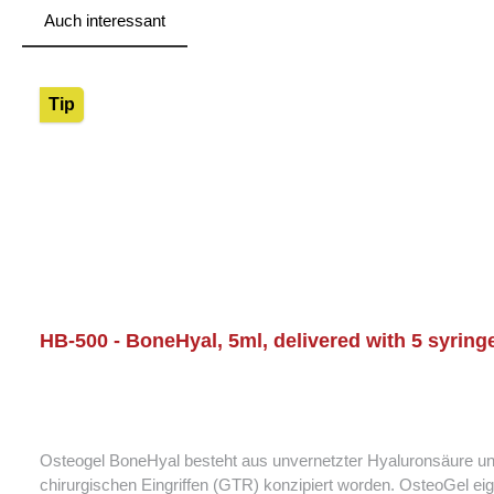
Auch interessant
Skip product gallery
Tip
HB-500 - BoneHyal, 5ml, delivered with 5 syringe
Osteogel BoneHyal besteht aus unvernetzter Hyaluronsäure un
chirurgischen Eingriffen (GTR) konzipiert worden. OsteoGel eign