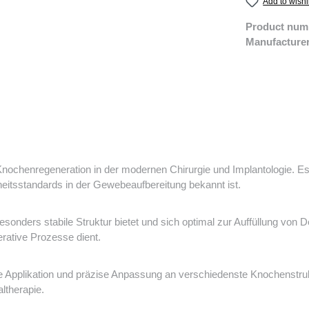
Add to wishl
Product num
Manufacture
e Knochenregeneration in der modernen Chirurgie und Implantologie. E
rheitsstandards in der Gewebeaufbereitung bekannt ist.
ders stabile Struktur bietet und sich optimal zur Auffüllung von Def
erative Prozesse dient.
he Applikation und präzise Anpassung an verschiedenste Knochenstrukt
ltherapie.