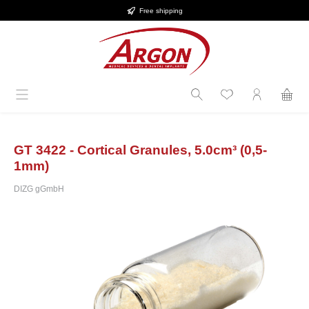
Free shipping
Skip to main content
GT 3422 - Cortical Granules, 5.0cm³ (0,5-
1mm)
DIZG gGmbH
Skip image gallery