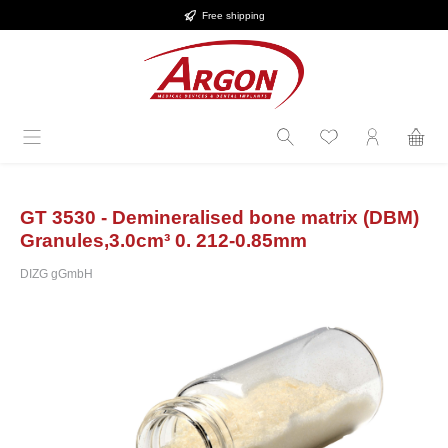
Free shipping
Skip to main content
GT 3530 - Demineralised bone matrix (DBM)
Granules,3.0cm³ 0. 212-0.85mm
DIZG gGmbH
Skip image gallery