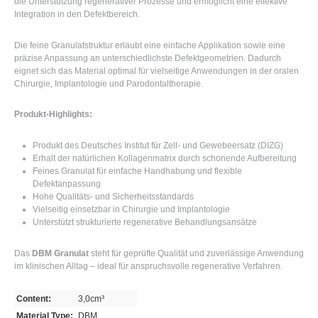
die Unterstützung regenerativer Prozesse und ermöglicht eine effektive
Integration in den Defektbereich.
Die feine Granulatstruktur erlaubt eine einfache Applikation sowie eine
präzise Anpassung an unterschiedlichste Defektgeometrien. Dadurch
eignet sich das Material optimal für vielseitige Anwendungen in der oralen
Chirurgie, Implantologie und Parodontaltherapie.
Produkt-Highlights:
Produkt des
Deutsches Institut für Zell- und Gewebeersatz (DIZG)
Erhalt der natürlichen Kollagenmatrix durch schonende Aufbereitung
Feines Granulat für einfache Handhabung und flexible
Defektanpassung
Hohe Qualitäts- und Sicherheitsstandards
Vielseitig einsetzbar in Chirurgie und Implantologie
Unterstützt strukturierte regenerative Behandlungsansätze
Das
DBM Granulat
steht für geprüfte Qualität und zuverlässige Anwendung
im klinischen Alltag – ideal für anspruchsvolle regenerative Verfahren.
Content:
3,0cm³
Material Type:
DBM