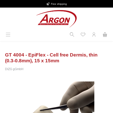
Free shipping
Skip to main content
GT 4004 - EpiFlex - Cell free Dermis, thin
(0.3-0.8mm), 15 x 15mm
DIZG gGmbH
Skip image gallery