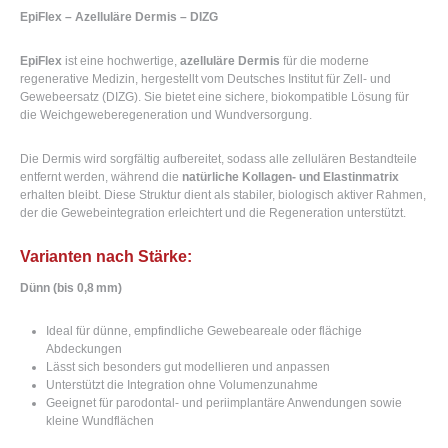
EpiFlex – Azelluläre Dermis – DIZG
EpiFlex
ist eine hochwertige,
azelluläre Dermis
für die moderne
regenerative Medizin, hergestellt vom
Deutsches Institut für Zell- und
Gewebeersatz (DIZG)
. Sie bietet eine sichere, biokompatible Lösung für
die Weichgeweberegeneration und Wundversorgung.
Die Dermis wird sorgfältig aufbereitet, sodass alle zellulären Bestandteile
entfernt werden, während die
natürliche Kollagen- und Elastinmatrix
erhalten bleibt. Diese Struktur dient als stabiler, biologisch aktiver Rahmen,
der die Gewebeintegration erleichtert und die Regeneration unterstützt.
Varianten nach Stärke:
Dünn (bis 0,8 mm)
Ideal für dünne, empfindliche Gewebeareale oder flächige
Abdeckungen
Lässt sich besonders gut modellieren und anpassen
Unterstützt die Integration ohne Volumenzunahme
Geeignet für parodontal- und periimplantäre Anwendungen sowie
kleine Wundflächen