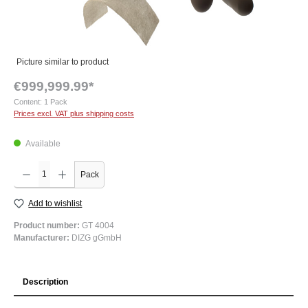
Picture similar to product
€999,999.99*
Content:
1 Pack
Prices excl. VAT plus shipping costs
Available
Product Quantity: Enter the desired amount or use the buttons to increase or decrease the q
Pack
Add to wishlist
Product number:
GT 4004
Manufacturer:
DIZG gGmbH
Description