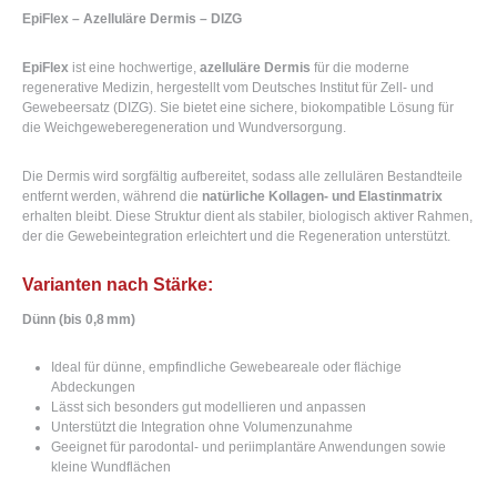
EpiFlex – Azelluläre Dermis – DIZG
EpiFlex
ist eine hochwertige,
azelluläre Dermis
für die moderne
regenerative Medizin, hergestellt vom
Deutsches Institut für Zell- und
Gewebeersatz (DIZG)
. Sie bietet eine sichere, biokompatible Lösung für
die Weichgeweberegeneration und Wundversorgung.
Die Dermis wird sorgfältig aufbereitet, sodass alle zellulären Bestandteile
entfernt werden, während die
natürliche Kollagen- und Elastinmatrix
erhalten bleibt. Diese Struktur dient als stabiler, biologisch aktiver Rahmen,
der die Gewebeintegration erleichtert und die Regeneration unterstützt.
Varianten nach Stärke:
Dünn (bis 0,8 mm)
Ideal für dünne, empfindliche Gewebeareale oder flächige
Abdeckungen
Lässt sich besonders gut modellieren und anpassen
Unterstützt die Integration ohne Volumenzunahme
Geeignet für parodontal- und periimplantäre Anwendungen sowie
kleine Wundflächen