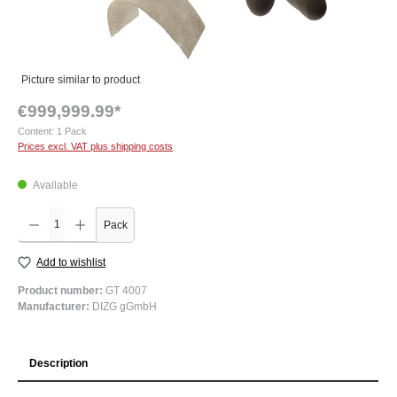
Picture similar to product
€999,999.99*
Content:
1 Pack
Prices excl. VAT plus shipping costs
Available
Product Quantity: Enter the desired amount or use the buttons to increase or decrease the q
Pack
Add to wishlist
Product number:
GT 4007
Manufacturer:
DIZG gGmbH
Description