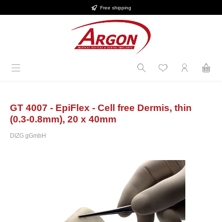
Free shipping
Skip to main content
GT 4007 - EpiFlex - Cell free Dermis, thin
(0.3-0.8mm), 20 x 40mm
DIZG gGmbH
Skip image gallery