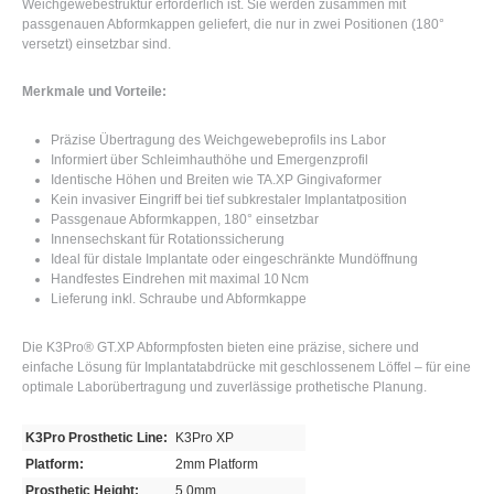
Weichgewebestruktur erforderlich ist. Sie werden zusammen mit
passgenauen Abformkappen geliefert, die nur in zwei Positionen (180°
versetzt) einsetzbar sind.
Merkmale und Vorteile:
Präzise Übertragung des Weichgewebeprofils ins Labor
Informiert über Schleimhauthöhe und Emergenzprofil
Identische Höhen und Breiten wie TA.XP Gingivaformer
Kein invasiver Eingriff bei tief subkrestaler Implantatposition
Passgenaue Abformkappen, 180° einsetzbar
Innensechskant für Rotationssicherung
Ideal für distale Implantate oder eingeschränkte Mundöffnung
Handfestes Eindrehen mit maximal 10 Ncm
Lieferung inkl. Schraube und Abformkappe
Die K3Pro® GT.XP Abformpfosten bieten eine präzise, sichere und
einfache Lösung für Implantatabdrücke mit geschlossenem Löffel – für eine
optimale Laborübertragung und zuverlässige prothetische Planung.
K3Pro Prosthetic Line:
K3Pro XP
Platform:
2mm Platform
Prosthetic Height:
5.0mm