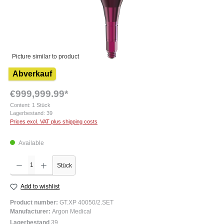
Picture similar to product
Abverkauf
€999,999.99*
Content:
1 Stück
Lagerbestand:
39
Prices excl. VAT plus shipping costs
Available
Product Quantity: Enter the desired amount or use the buttons to increase or decrease the q
Stück
Add to wishlist
Product number:
GT.XP 40050/2.SET
Manufacturer:
Argon Medical
Lagerbestand
39