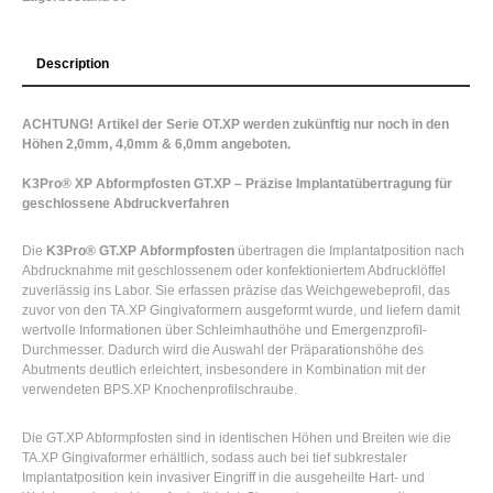
Description
ACHTUNG! Artikel der Serie OT.XP werden zukünftig nur noch in den
Höhen 2,0mm, 4,0mm & 6,0mm angeboten.
K3Pro® XP Abformpfosten GT.XP – Präzise Implantatübertragung für
geschlossene Abdruckverfahren
Die
K3Pro® GT.XP Abformpfosten
übertragen die Implantatposition nach
Abdrucknahme mit geschlossenem oder konfektioniertem Abdrucklöffel
zuverlässig ins Labor. Sie erfassen präzise das Weichgewebeprofil, das
zuvor von den TA.XP Gingivaformern ausgeformt wurde, und liefern damit
wertvolle Informationen über Schleimhauthöhe und Emergenzprofil-
Durchmesser. Dadurch wird die Auswahl der Präparationshöhe des
Abutments deutlich erleichtert, insbesondere in Kombination mit der
verwendeten BPS.XP Knochenprofilschraube.
Die GT.XP Abformpfosten sind in identischen Höhen und Breiten wie die
TA.XP Gingivaformer erhältlich, sodass auch bei tief subkrestaler
Implantatposition kein invasiver Eingriff in die ausgeheilte Hart- und