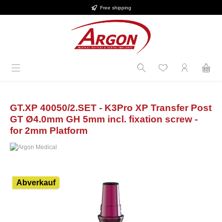
Free shipping
Skip to main content
GT.XP 40050/2.SET - K3Pro XP Transfer Post
GT Ø4.0mm GH 5mm incl. fixation screw -
for 2mm Platform
Skip image gallery
Abverkauf