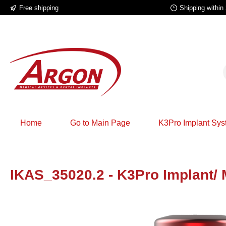
Free shipping
Shipping within
search
Skip to main navigation
Home
Go to Main Page
K3Pro Implant Sy
IKAS_35020.2 - K3Pro Implant/
Skip image gallery