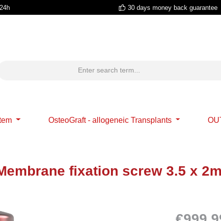
 24h
30 days money back guarantee
stem
OsteoGraft - allogeneic Transplants
OU
 Membrane fixation screw 3.5 x 
€999,9