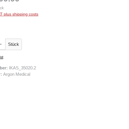
ck
AT plus shipping costs
 Enter the desired amount or use the buttons to increase or decrease the quantity.
Stück
ist
ber:
IKAS_35020.2
r:
Argon Medical