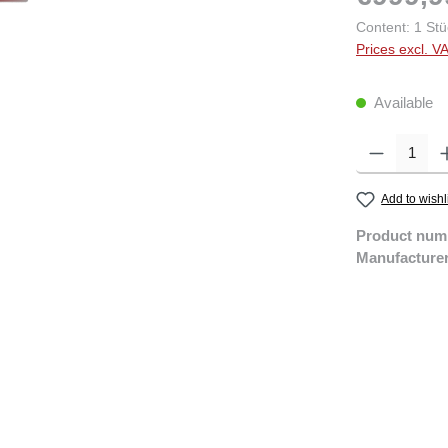
Content:
1 Stü
Prices excl. V
Available
Product Quantity:
Add to wishl
Product num
Manufacture