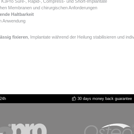
ür K3Pro Sure-, Rapid-, Compress- und Short-Implantate
ichen Membranen und chirurgischen Anforderungen
tende Haltbarkeit
en Anwendung
ssig fixieren
, Implantate während der Heilung stabilisieren und indi
 24h
30 days money back guarantee