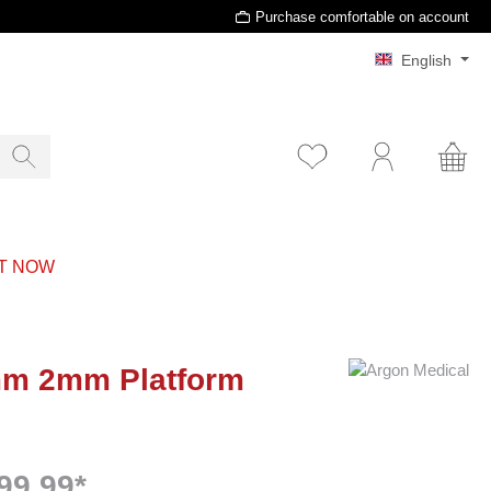
Purchase comfortable on account
English
T NOW
2mm 2mm Platform
99.99*