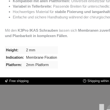
Kompatibel mit allen Plattformen:
Universell einsetzbar f
Variabel in Tellerbreite:
Passende Breiten für unterschiedl
Hochwertiges Material für
stabile Fixierung und langanhal
Einfache und sichere Handhabung während der chirurgisch
Mit den
K3Pro IKAS Schrauben
lassen sich
Membranen zuverlä
und Planbarkeit in komplexen Fällen
.
Height:
2 mm
Indication:
Membrane Fixation
Platform:
2mm Platform
Free shipping
Shipping within