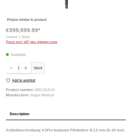
Picture similar to product
€999,999.99*
Content:
1 Stück
Prices excl. VAT plus shipping costs
Available
Product Quantity: Enter the desired amount or use the buttons to increase or decrease the q
Stück
Add to wishlist
Product number:
KB2.0/19.0S
Manufacturer:
Argon Medical
Description
Artikelbeschreibung: K3Pro Implantat Pilotbohrer Ø 2,0 mm (9–20 mm)