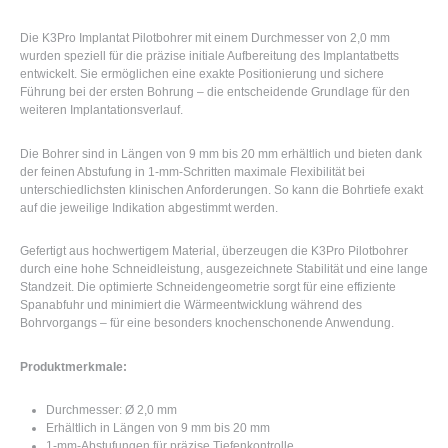
Die K3Pro Implantat Pilotbohrer mit einem Durchmesser von 2,0 mm
wurden speziell für die präzise initiale Aufbereitung des Implantatbetts
entwickelt. Sie ermöglichen eine exakte Positionierung und sichere
Führung bei der ersten Bohrung – die entscheidende Grundlage für den
weiteren Implantationsverlauf.
Die Bohrer sind in Längen von 9 mm bis 20 mm erhältlich und bieten dank
der feinen Abstufung in 1-mm-Schritten maximale Flexibilität bei
unterschiedlichsten klinischen Anforderungen. So kann die Bohrtiefe exakt
auf die jeweilige Indikation abgestimmt werden.
Gefertigt aus hochwertigem Material, überzeugen die K3Pro Pilotbohrer
durch eine hohe Schneidleistung, ausgezeichnete Stabilität und eine lange
Standzeit. Die optimierte Schneidengeometrie sorgt für eine effiziente
Spanabfuhr und minimiert die Wärmeentwicklung während des
Bohrvorgangs – für eine besonders knochenschonende Anwendung.
Produktmerkmale:
Durchmesser: Ø 2,0 mm
Erhältlich in Längen von 9 mm bis 20 mm
1-mm-Abstufungen für präzise Tiefenkontrolle