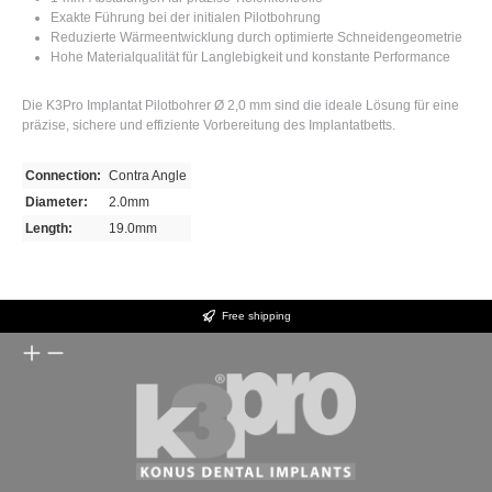
Exakte Führung bei der initialen Pilotbohrung
Reduzierte Wärmeentwicklung durch optimierte Schneidengeometrie
Hohe Materialqualität für Langlebigkeit und konstante Performance
Die K3Pro Implantat Pilotbohrer Ø 2,0 mm sind die ideale Lösung für eine
präzise, sichere und effiziente Vorbereitung des Implantatbetts.
Connection:
Contra Angle
Diameter:
2.0mm
Length:
19.0mm
Free shipping