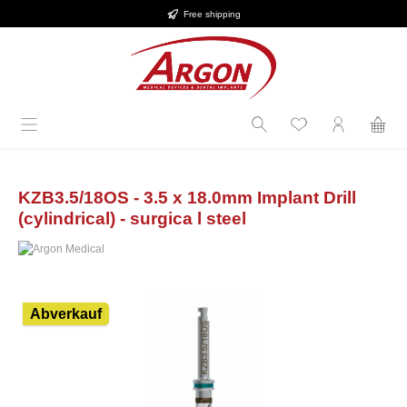
Free shipping
Skip to main content
KZB3.5/18OS - 3.5 x 18.0mm Implant Drill
(cylindrical) - surgica l steel
Skip image gallery
Abverkauf