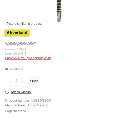
Picture similar to product
Abverkauf
€999,999.99*
Content:
1 Stück
Lagerbestand:
5
Prices excl. VAT plus shipping costs
Available
Product Quantity: Enter the desired amount or use the buttons to increase or decrease the q
Stück
Add to wishlist
Product number:
KZB3.5/18OS
Manufacturer:
Argon Medical
Lagerbestand
5