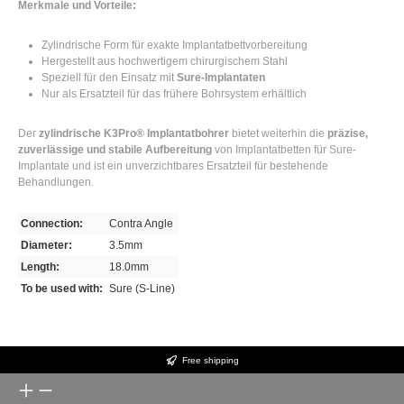
Merkmale und Vorteile:
Zylindrische Form für exakte Implantatbettvorbereitung
Hergestellt aus hochwertigem chirurgischem Stahl
Speziell für den Einsatz mit
Sure-Implantaten
Nur als Ersatzteil für das frühere Bohrsystem erhältlich
Der
zylindrische K3Pro® Implantatbohrer
bietet weiterhin die
präzise,
zuverlässige und stabile Aufbereitung
von Implantatbetten für Sure-
Implantate und ist ein unverzichtbares Ersatzteil für bestehende
Behandlungen.
Connection:
Contra Angle
Diameter:
3.5mm
Length:
18.0mm
To be used with:
Sure (S-Line)
Free shipping