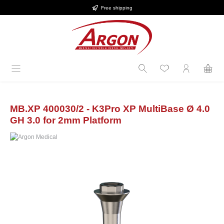
Free shipping
in content
MB.XP 400030/2 - K3Pro XP MultiBase Ø 4.0
GH 3.0 for 2mm Platform
Skip image gallery