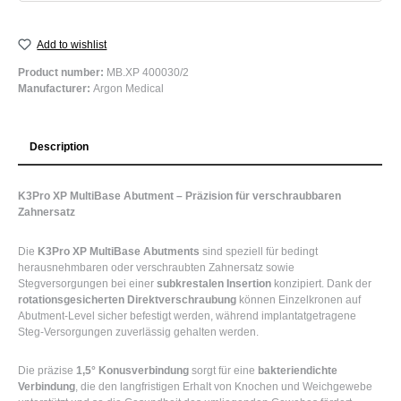
Add to wishlist
Product number:
MB.XP 400030/2
Manufacturer:
Argon Medical
Description
K3Pro XP MultiBase Abutment – Präzision für verschraubbaren
Zahnersatz
Die
K3Pro XP MultiBase Abutments
sind speziell für bedingt
herausnehmbaren oder verschraubten Zahnersatz sowie
Stegversorgungen bei einer
subkrestalen Insertion
konzipiert. Dank der
rotationsgesicherten Direktverschraubung
können Einzelkronen auf
Abutment-Level sicher befestigt werden, während implantatgetragene
Steg-Versorgungen zuverlässig gehalten werden.
Die präzise
1,5° Konusverbindung
sorgt für eine
bakteriendichte
Verbindung
, die den langfristigen Erhalt von Knochen und Weichgewebe