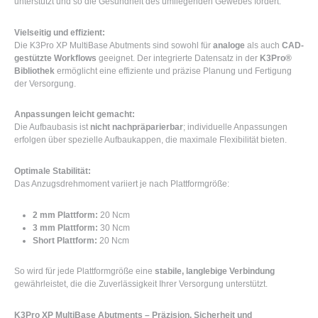
unterstützt und so die Gesundheit des umliegenden Gewebes fördert.
Vielseitig und effizient:
Die K3Pro XP MultiBase Abutments sind sowohl für
analoge
als auch
CAD-
gestützte Workflows
geeignet. Der integrierte Datensatz in der
K3Pro®
Bibliothek
ermöglicht eine effiziente und präzise Planung und Fertigung
der Versorgung.
Anpassungen leicht gemacht:
Die Aufbaubasis ist
nicht nachpräparierbar
; individuelle Anpassungen
erfolgen über spezielle Aufbaukappen, die maximale Flexibilität bieten.
Optimale Stabilität:
Das Anzugsdrehmoment variiert je nach Plattformgröße:
2 mm Plattform:
20 Ncm
3 mm Plattform:
30 Ncm
Short Plattform:
20 Ncm
So wird für jede Plattformgröße eine
stabile, langlebige Verbindung
gewährleistet, die die Zuverlässigkeit Ihrer Versorgung unterstützt.
K3Pro XP MultiBase Abutments – Präzision, Sicherheit und