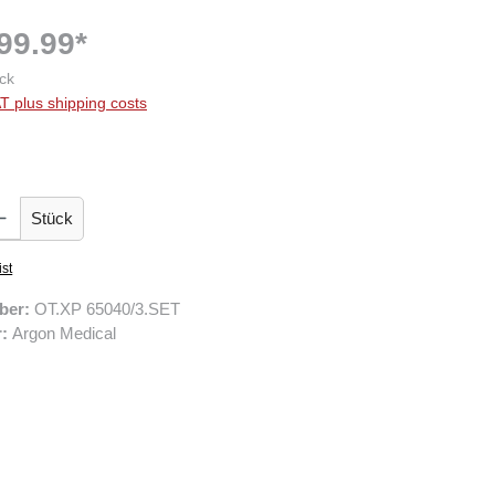
99.99*
ck
AT plus shipping costs
 Enter the desired amount or use the buttons to increase or decrease the quantity.
Stück
ist
ber:
OT.XP 65040/3.SET
r:
Argon Medical