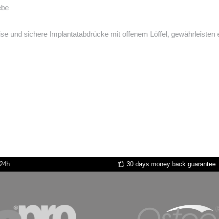
ebe
se und sichere Implantatabdrücke mit offenem Löffel, gewährleisten 
 24h
30 days money back guarantee