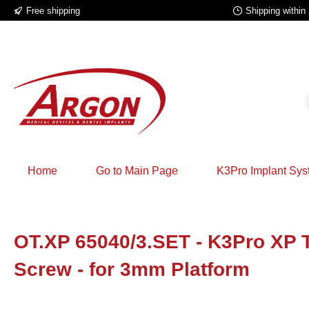
Free shipping
Shipping within
p to main content
Skip to search
Skip to main navigation
Home
Go to Main Page
K3Pro Implant Sy
OT.XP 65040/3.SET - K3Pro XP 
Screw - for 3mm Platform