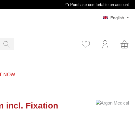
Purchase comfortable on account
English
T NOW
incl. Fixation