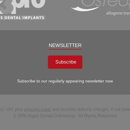
NEWSLETTER
Subscribe
Subscribe to our regularly appearing newsletter now
xcl. VAT plus
shipping costs
and possible delivery charges, if not stat
© 2026 Argon Dental Onlineshop - All Rights Reserved.