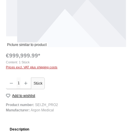
Picture similar to product
€999,999.99*
Content:
1 Stück
Prices excl. VAT plus shipping costs
Product Quantity: Enter the desired amount or use the buttons to increase or decrease the q
Stück
Add to wishlist
Product number:
SEI.ZH_PRO2
Manufacturer:
Argon Medical
Description