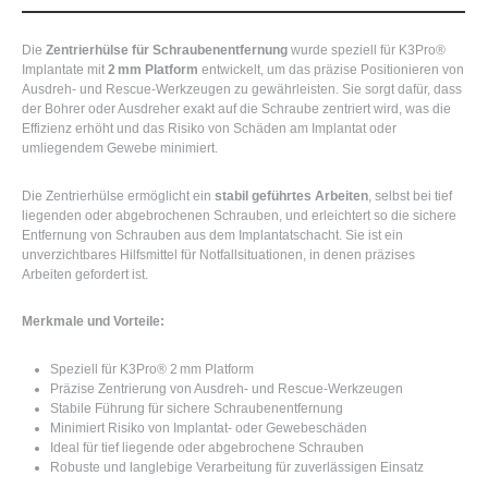
Die
Zentrierhülse für Schraubenentfernung
wurde speziell für K3Pro®
Implantate mit
2 mm Platform
entwickelt, um das präzise Positionieren von
Ausdreh- und Rescue-Werkzeugen zu gewährleisten. Sie sorgt dafür, dass
der Bohrer oder Ausdreher exakt auf die Schraube zentriert wird, was die
Effizienz erhöht und das Risiko von Schäden am Implantat oder
umliegendem Gewebe minimiert.
Die Zentrierhülse ermöglicht ein
stabil geführtes Arbeiten
, selbst bei tief
liegenden oder abgebrochenen Schrauben, und erleichtert so die sichere
Entfernung von Schrauben aus dem Implantatschacht. Sie ist ein
unverzichtbares Hilfsmittel für Notfallsituationen, in denen präzises
Arbeiten gefordert ist.
Merkmale und Vorteile:
Speziell für K3Pro® 2 mm Platform
Präzise Zentrierung von Ausdreh- und Rescue-Werkzeugen
Stabile Führung für sichere Schraubenentfernung
Minimiert Risiko von Implantat- oder Gewebeschäden
Ideal für tief liegende oder abgebrochene Schrauben
Robuste und langlebige Verarbeitung für zuverlässigen Einsatz