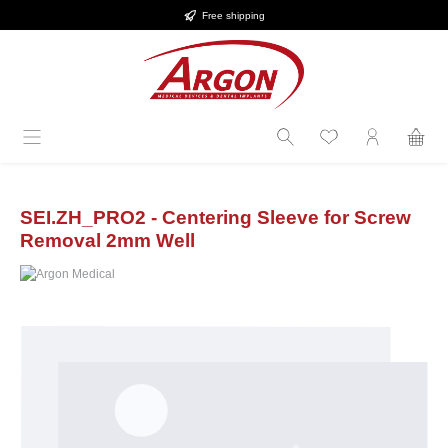
Free shipping
Skip to main content
SEI.ZH_PRO2 - Centering Sleeve for Screw
Removal 2mm Well
Skip image gallery