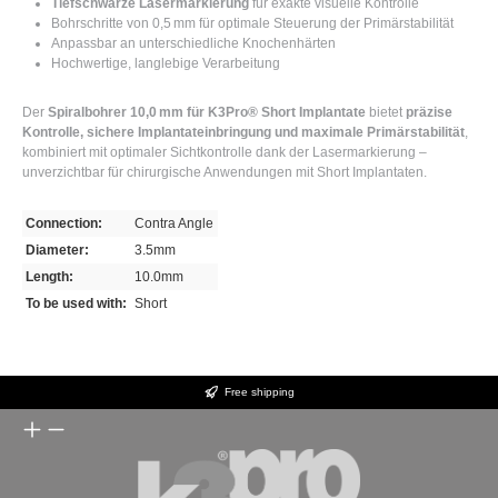
Tiefschwarze Lasermarkierung
für exakte visuelle Kontrolle
Bohrschritte von 0,5 mm für optimale Steuerung der Primärstabilität
Anpassbar an unterschiedliche Knochenhärten
Hochwertige, langlebige Verarbeitung
Der
Spiralbohrer 10,0 mm für K3Pro® Short Implantate
bietet
präzise
Kontrolle, sichere Implantateinbringung und maximale Primärstabilität
,
kombiniert mit optimaler Sichtkontrolle dank der Lasermarkierung –
unverzichtbar für chirurgische Anwendungen mit Short Implantaten.
Connection:
Contra Angle
Diameter:
3.5mm
Length:
10.0mm
To be used with:
Short
Free shipping