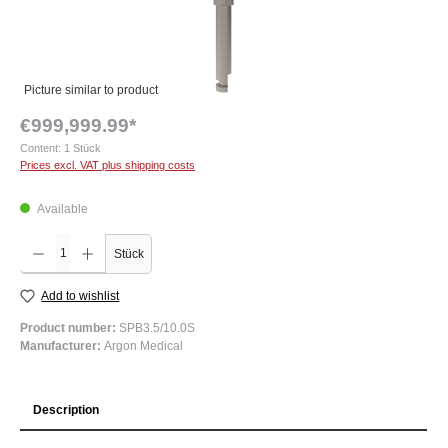
Picture similar to product
€999,999.99*
Content:
1 Stück
Prices excl. VAT plus shipping costs
Available
Product Quantity: Enter the desired amount or use the buttons to increase or decrease the q
Stück
Add to wishlist
Product number:
SPB3.5/10.0S
Manufacturer:
Argon Medical
Description